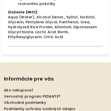
rovnováhu pokožky
Zloženie (INCI):
Aqua (Water), Alcohol Denat., Xylitol, Sorbitol,
Glycerin, Pentylene Glycol, Panthenol, Urea,
Hydrolyzed Rice Protein, Allantoin, Dipotassium
Glycyrrhizate, Lactic Acid, Biotin,
Ethylhexylglycerin, Citric Acid
Z
á
p
Informácie pre vás
ä
Ako nakupovať
t
Vernostný program PEDANTE®
i
Obchodné podmienky
e
Podmienky ochrany osobných údajov