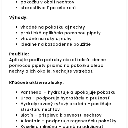
pokožku v okolí nechtov
starostlivosť po ošetrení
Výhody:
vhodné na pokožku aj nechty
praktická aplikácia pomocou pipety
vhodné na ruky aj nohy
ideálne na každodenné použitie
Použitie:
Aplikujte podľa potreby niekoľkokrát denne
pomocou pipety priamo na pokožku alebo
nechty a ich okolie. Nechajte vstrebať.
Kľúčové aktívne zložky:
Panthenol – hydratuje a upokojuje pokožku
Urea – podporuje hydratáciu a pružnosť
Hydrolyzovaný ryžový proteín – posilňuje
štruktúru nechtov
Biotín – prispieva k pevnosti nechtov
Allantoín – podporuje regeneráciu pokožky
Kyselina mliečna – pomáha udržiavať