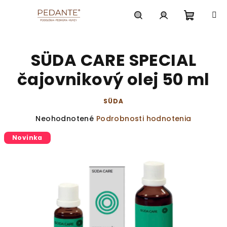
Prejsť
na
obsah
Nákup
Hľadať
Prihlásenie
SÜDA CARE SPECIAL
košík
čajovnikový olej 50 ml
SÜDA
Priemerné
Neohodnotené
Podrobnosti hodnotenia
hodnotenie
Novinka
produktu
je
0,0
z
5
hviezdičiek.