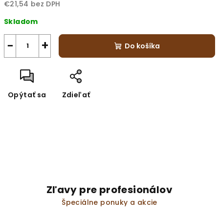
€21,54 bez DPH
Jednotková
Skladom
cena:
−
+
Do košíka
Opýtať sa
Zdieľať
Zľavy pre profesionálov
Špeciálne ponuky a akcie