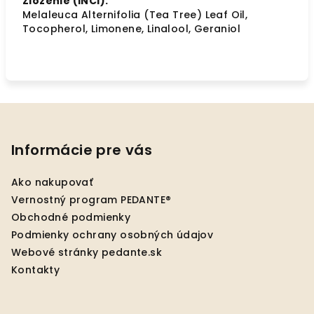
Zloženie (INCI):
Melaleuca Alternifolia (Tea Tree) Leaf Oil,
Tocopherol, Limonene, Linalool, Geraniol
Z
á
p
Informácie pre vás
ä
Ako nakupovať
t
Vernostný program PEDANTE®
i
Obchodné podmienky
e
Podmienky ochrany osobných údajov
Webové stránky pedante.sk
Kontakty