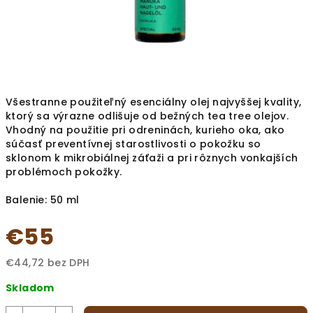
Všestranne použiteľný esenciálny olej najvyššej kvality,
ktorý sa výrazne odlišuje od bežných tea tree olejov.
Vhodný na použitie pri odreninách, kurieho oka, ako
súčasť preventívnej starostlivosti o pokožku so
sklonom k mikrobiálnej záťaži a pri rôznych vonkajších
problémoch pokožky.
Balenie: 50 ml
€55
€44,72 bez DPH
Jednotková
Skladom
cena: