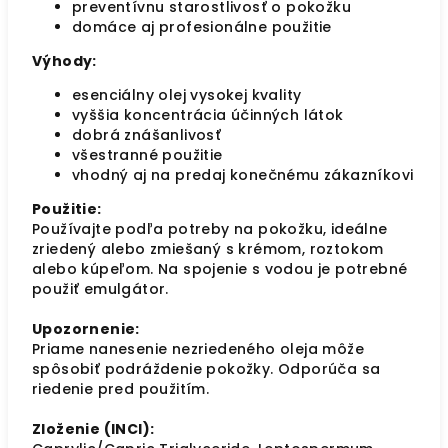
preventívnu starostlivosť o pokožku
domáce aj profesionálne použitie
Výhody:
esenciálny olej vysokej kvality
vyššia koncentrácia účinných látok
dobrá znášanlivosť
všestranné použitie
vhodný aj na predaj konečnému zákazníkovi
Použitie:
Používajte podľa potreby na pokožku, ideálne
zriedený alebo zmiešaný s krémom, roztokom
alebo kúpeľom. Na spojenie s vodou je potrebné
použiť emulgátor.
Upozornenie:
Priame nanesenie nezriedeného oleja môže
spôsobiť podráždenie pokožky. Odporúča sa
riedenie pred použitím.
Zloženie (INCI):