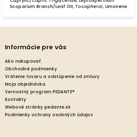
Caprylic/Capric Triglyceride, Leptospermum
Scoparium Branch/Leaf Oil, Tocopherol, Limonene
Z
á
p
Informácie pre vás
ä
Ako nakupovať
t
Obchodné podmienky
i
Vrátenie tovaru a odstúpenie od zmluvy
e
Moja objednávka
Vernostný program PEDANTE®
Kontakty
Webové stránky pedante.sk
Podmienky ochrany osobných údajov