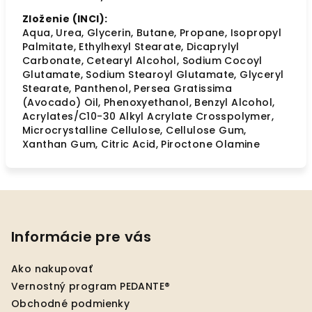
Zloženie (INCI):
Aqua, Urea, Glycerin, Butane, Propane, Isopropyl
Palmitate, Ethylhexyl Stearate, Dicaprylyl
Carbonate, Cetearyl Alcohol, Sodium Cocoyl
Glutamate, Sodium Stearoyl Glutamate, Glyceryl
Stearate, Panthenol, Persea Gratissima
(Avocado) Oil, Phenoxyethanol, Benzyl Alcohol,
Acrylates/C10-30 Alkyl Acrylate Crosspolymer,
Microcrystalline Cellulose, Cellulose Gum,
Xanthan Gum, Citric Acid, Piroctone Olamine
Z
á
p
Informácie pre vás
ä
Ako nakupovať
t
Vernostný program PEDANTE®
i
Obchodné podmienky