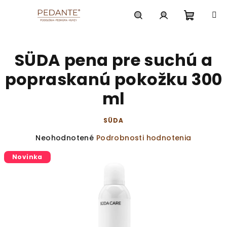
Prejsť
na
obsah
Nákup
Hľadať
Prihlásenie
SÜDA pena pre suchú a
košík
popraskanú pokožku 300
ml
SÜDA
Priemerné
Neohodnotené
Podrobnosti hodnotenia
hodnotenie
Novinka
produktu
je
0,0
z
5
hviezdičiek.