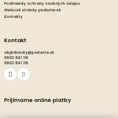
e
Podmienky ochrany osobných údajov
Webové stránky pedante.sk
Kontakty
Kontakt
objednavky
@
pedante.sk
0903 841 116
0903 841 116
Prijímame online platby