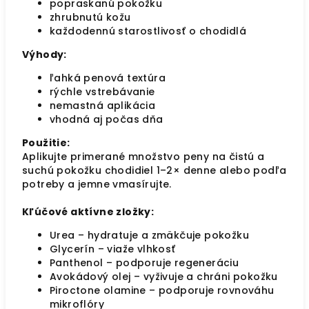
popraskanú pokožku
zhrubnutú kožu
každodennú starostlivosť o chodidlá
Výhody:
ľahká penová textúra
rýchle vstrebávanie
nemastná aplikácia
vhodná aj počas dňa
Použitie:
Aplikujte primerané množstvo peny na čistú a
suchú pokožku chodidiel 1–2× denne alebo podľa
potreby a jemne vmasírujte.
Kľúčové aktívne zložky:
Urea – hydratuje a zmäkčuje pokožku
Glycerín – viaže vlhkosť
Panthenol – podporuje regeneráciu
Avokádový olej – vyživuje a chráni pokožku
Piroctone olamine – podporuje rovnováhu
mikroflóry