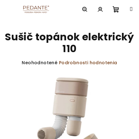
Prejsť
na
obsah
Nákup
Hľadať
Prihlásenie
Sušič topánok elektrický
košík
110
Priemerné
Neohodnotené
Podrobnosti hodnotenia
hodnotenie
produktu
je
0,0
z
5
hviezdičiek.