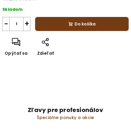
Jednotková
Skladom
cena:
−
+
Do košíka
Opýtať sa
Zdieľať
Zľavy pre profesionálov
Špeciálne ponuky a akcie