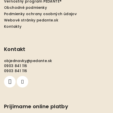
Vernostný program PEDANTE®
i
Obchodné podmienky
e
Podmienky ochrany osobných údajov
Webové stránky pedante.sk
Kontakty
Kontakt
objednavky
@
pedante.sk
0903 841 116
0903 841 116
Prijímame online platby