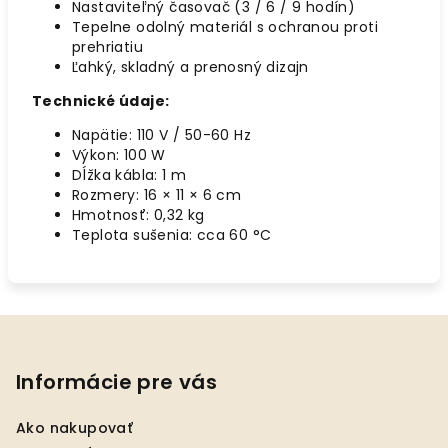
Nastaviteľný časovač (3 / 6 / 9 hodín)
Tepelne odolný materiál s ochranou proti
prehriatiu
Ľahký, skladný a prenosný dizajn
Technické údaje:
Napätie: 110 V / 50-60 Hz
Výkon: 100 W
Dĺžka kábla: 1 m
Rozmery: 16 × 11 × 6 cm
Hmotnosť: 0,32 kg
Teplota sušenia: cca 60 °C
Z
á
p
Informácie pre vás
ä
Ako nakupovať
t