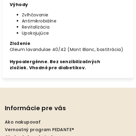
Výhody
Zvlhčovanie
Antimikrobiálne
Revitalizácia
Upokojujúce
Zloženie
Oleum lavandulae 40/42 (Mont Blanc, bastitrácia)
Hypoalergénne. Bez senzibilizačných
zložiek. Vhodné pre diabetikov.
Z
á
p
Informácie pre vás
ä
Ako nakupovať
t
Vernostný program PEDANTE®
i