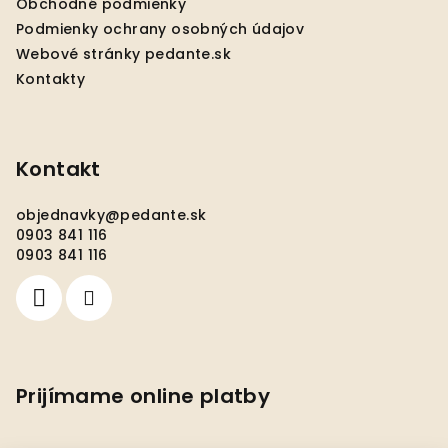
Obchodné podmienky
e
Podmienky ochrany osobných údajov
Webové stránky pedante.sk
Kontakty
Kontakt
objednavky
@
pedante.sk
0903 841 116
0903 841 116
Prijímame online platby