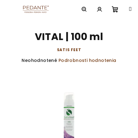
Prejsť
na
obsah
Nákup
Hľadať
Prihlásenie
VITAL | 100 ml
košík
SATIS FEET
Priemerné
Neohodnotené
Podrobnosti hodnotenia
hodnotenie
produktu
je
0,0
z
5
hviezdičiek.