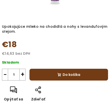
Upokojujúce mlieko na chodidlá a nohy s levanduľovým
olejom.
€18
€14,63 bez DPH
Jednotková
Skladom
cena:
−
+
Do košíka
Opýtať sa
Zdieľať