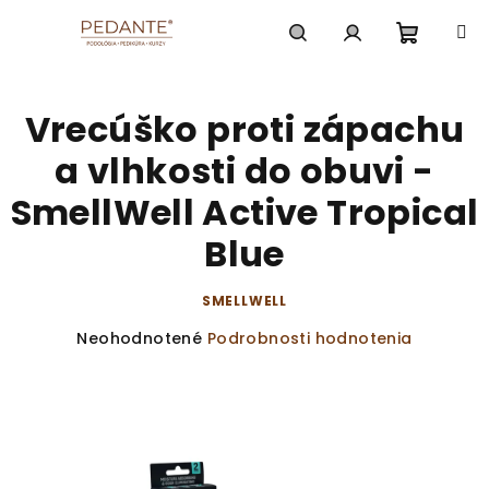
Prejsť
na
obsah
Nákup
Hľadať
Prihlásenie
Vrecúško proti zápachu
košík
a vlhkosti do obuvi -
SmellWell Active Tropical
Blue
SMELLWELL
Priemerné
Neohodnotené
Podrobnosti hodnotenia
hodnotenie
produktu
je
0,0
z
5