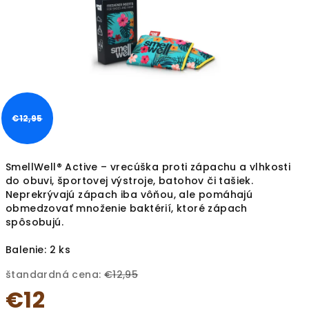
hviezdičiek.
€12,95
SmellWell® Active – vrecúška proti zápachu a vlhkosti
do obuvi, športovej výstroje, batohov či tašiek.
Neprekrývajú zápach iba vôňou, ale pomáhajú
obmedzovať množenie baktérií, ktoré zápach
spôsobujú.
Balenie: 2 ks
štandardná cena:
€12,95
€12