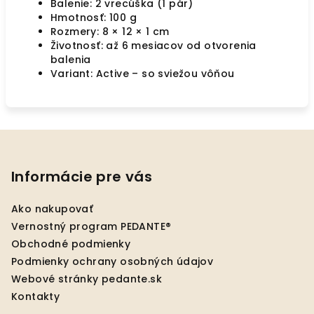
Balenie:
2 vrecúška (1 pár)
Hmotnosť:
100 g
Rozmery:
8 × 12 × 1 cm
Životnosť:
až 6 mesiacov od otvorenia
balenia
Variant:
Active – so sviežou vôňou
Z
á
p
Informácie pre vás
ä
Ako nakupovať
t
Vernostný program PEDANTE®
i
Obchodné podmienky
e
Podmienky ochrany osobných údajov
Webové stránky pedante.sk
Kontakty