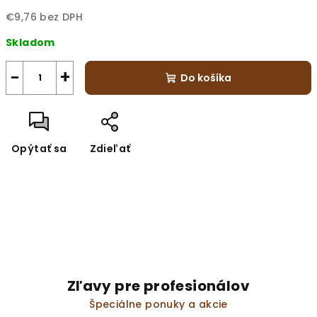
€9,76 bez DPH
Jednotková
Skladom
cena:
−
+
Do košíka
Opýtať sa
Zdieľať
Zľavy pre profesionálov
Špeciálne ponuky a akcie