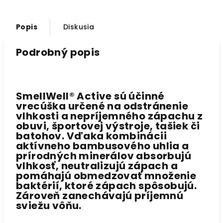
Popis
Diskusia
Podrobný popis
SmellWell® Active sú účinné
vrecúška určené na odstránenie
vlhkosti a nepríjemného zápachu z
obuvi, športovej výstroje, tašiek či
batohov. Vďaka kombinácii
aktívneho bambusového uhlia a
prírodných minerálov
absorbujú
vlhkosť, neutralizujú zápach a
pomáhajú obmedzovať množenie
baktérií, ktoré zápach spôsobujú.
Zároveň zanechávajú príjemnú
sviežu vôňu.