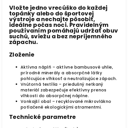
Vložte jedno vrecúško do každej
topánky alebo do športovej
výstroje a nechajte pôsobiť,
ideálne počas noci. Pravidelným
používaním pomáhajú udržať obuv
suchú, sviežu a bez nepríjemného
zápachu.
Zloženie
Aktívna náplň
– aktívne bambusové uhlie,
prírodné minerály a absorpčné látky
pohlcujúce vlhkosť a neutralizujúce zápach.
Vnútorná textília
– priedušný netkaný
materiál zabezpečuje efektívny prenos
vlhkosti do absorpčnej náplne.
Vonkajší obal
– recyklované mikrovlákno
potlačené ekologickými atramentmi.
Technické parametre