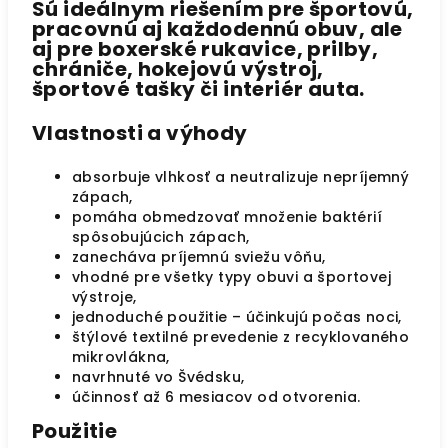
Sú ideálnym riešením pre športovú,
pracovnú aj každodennú obuv, ale
aj pre boxerské rukavice, prilby,
chrániče, hokejovú výstroj,
športové tašky či interiér auta.
Vlastnosti a výhody
absorbuje vlhkosť a neutralizuje nepríjemný
zápach,
pomáha obmedzovať množenie baktérií
spôsobujúcich zápach,
zanecháva príjemnú sviežu vôňu,
vhodné pre všetky typy obuvi a športovej
výstroje,
jednoduché použitie – účinkujú počas noci,
štýlové textilné prevedenie z recyklovaného
mikrovlákna,
navrhnuté vo Švédsku,
účinnosť až
6 mesiacov od otvorenia
.
Použitie