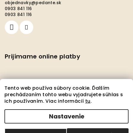
objednavky
@
pedante.sk
0903 841 116
0903 841 116
Prijímame online platby
Tento web používa súbory cookie. Ďalším
prechádzaním tohto webu vyjadrujete súhlas s
ich používaním. Viac informácií
tu
.
Facebook
Nastavenie
Copyright 2026
Pedante s.r.o.
. Všetky práva
vyhradené.
Upraviť nastavenie cookies