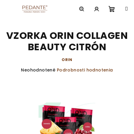
Prejsť
na
obsah
Nákup
Hľadať
Prihlásenie
VZORKA ORIN COLLAGEN
košík
BEAUTY CITRÓN
ORIN
Priemerné
Neohodnotené
Podrobnosti hodnotenia
hodnotenie
produktu
je
0,0
z
5
hviezdičiek.