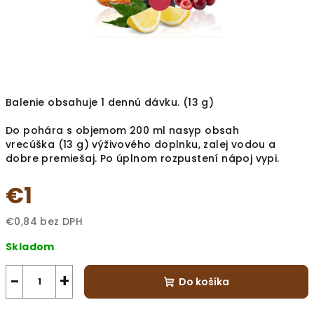
Balenie obsahuje 1 dennú dávku. (13 g)
Do pohára s objemom 200 ml nasyp obsah
vrecúška (13 g) výživového doplnku, zalej vodou a
dobre premiešaj. Po úplnom rozpustení nápoj vypi.
€1
€0,84 bez DPH
Jednotková
Skladom
cena:
−
+
Do košíka