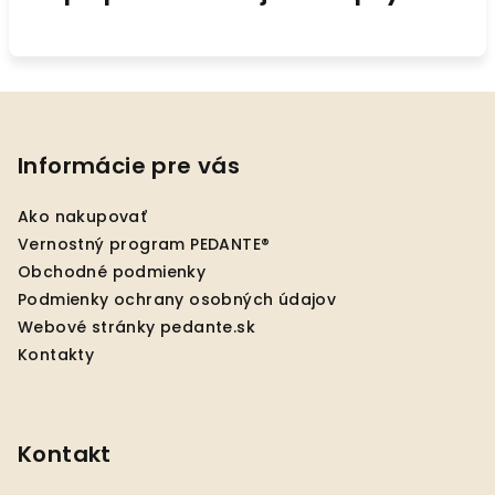
Z
á
p
Informácie pre vás
ä
Ako nakupovať
t
Vernostný program PEDANTE®
i
Obchodné podmienky
e
Podmienky ochrany osobných údajov
Webové stránky pedante.sk
Kontakty
Kontakt