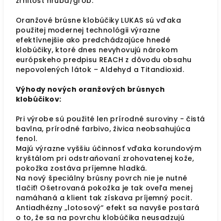
zrnitosť hrubá/grob.
Oranžové brúsne klobúčiky LUKAS sú vďaka
použitej modernej technológii výrazne
efektívnejšie ako predchádzajúce hnedé
klobúčiky, ktoré dnes nevyhovujú nárokom
európskeho predpisu REACH z dôvodu obsahu
nepovolených látok – Aldehyd a Titandioxid.
Výhody nových oranžových brúsnych
klobúčikov:
Pri výrobe sú použité len prírodné suroviny - čistá
bavlna, prírodné farbivo, živica neobsahujúca
fenol.
Majú výrazne vyššiu účinnosť vďaka korundovým
kryštálom pri odstraňovaní zrohovatenej kože,
pokožka zostáva príjemne hladká.
Na nový špeciálny brúsny povrch nie je nutné
tlačiť! Ošetrovaná pokožka je tak oveľa menej
namáhaná a klient tak získava príjemný pocit.
Antiadhézny „lotosový“ efekt sa navyše postará
o to, že sa na povrchu klobúčika neusadzujú