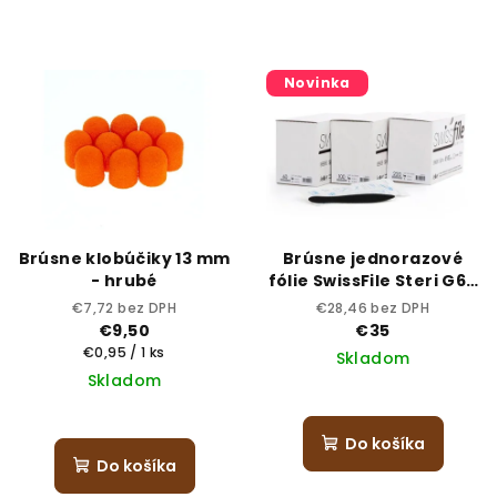
Novinka
Brúsne klobúčiky 13 mm
Brúsne jednorazové
- hrubé
fólie SwissFile Steri G60
– zrnitosť 60 (hrubá)
€7,72 bez DPH
€28,46 bez DPH
€9,50
€35
Jednotková
€0,95 / 1 ks
Skladom
cena:
Skladom
Do košíka
Do košíka