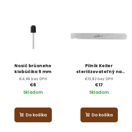
Nosič brúsneho
Pilník Keller
klobúčika 5 mm
sterilizovateľný na
nechty – pružný
€4,88 bez DPH
€13,82 bez DPH
€6
€17
Skladom
Skladom
Do košíka
Do košíka