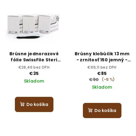
Brúsne jednorazové
Brúsny klobúčik 13 mm
fólie SwissFile Steri
- zrnitosť 150 jemný -
G100 – zrnitosť 100
sterilný
€28,46 bez DPH
€69,11 bez DPH
(stredná)
€35
€85
€90
(–5 %)
Skladom
Skladom
Do košíka
Do košíka