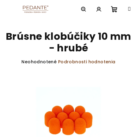
Prejsť
na
obsah
Nákup
Hľadať
Prihlásenie
Brúsne klobúčiky 10 mm
košík
- hrubé
Priemerné
Neohodnotené
Podrobnosti hodnotenia
hodnotenie
produktu
je
0,0
z
5
hviezdičiek.