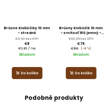
Brúsne klobúčiky 10 mm
Brúsny klobúčik 10 mm
- stredné
- zrnitosť 150 jemný -
sterilný
€6,50 bez DPH
€60,98 bez DPH
€8
€75
Jednotková
€80
€0,80 / 1 ks
(–6 %)
cena:
Skladom
Skladom
Do košíka
Do košíka
Podobné produkty