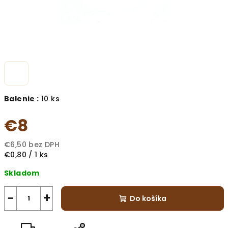
Balenie :
10 ks
€8
€6,50 bez DPH
Jednotková
€0,80 / 1 ks
cena:
Skladom
−
+
Do košíka