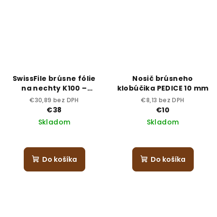
SwissFile brúsne fólie
Nosič brúsneho
na nechty K100 –
klobúčika PEDICE 10 mm
sterilné
€30,89 bez DPH
€8,13 bez DPH
€38
€10
Skladom
Skladom
Do košíka
Do košíka