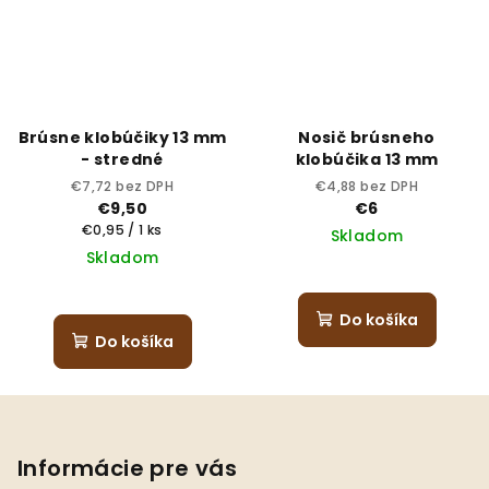
Brúsne klobúčiky 13 mm
Nosič brúsneho
- stredné
klobúčika 13 mm
€7,72 bez DPH
€4,88 bez DPH
€9,50
€6
Jednotková
€0,95 / 1 ks
Skladom
cena:
Skladom
Do košíka
Do košíka
Z
á
p
Informácie pre vás