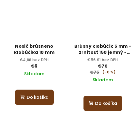
Nosič brúsneho
Brúsny klobúčik 5 mm -
klobúčika 10 mm
zrnitosť 150 jemný -
sterilný
€4,88 bez DPH
€56,91 bez DPH
€6
€70
€75
(–6 %)
Skladom
Skladom
Do košíka
Do košíka