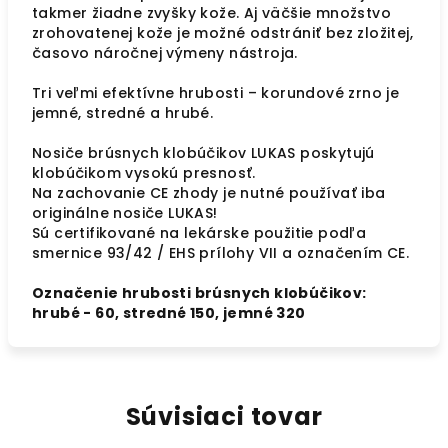
takmer žiadne zvyšky kože. Aj väčšie množstvo
zrohovatenej kože je možné odstrániť bez zložitej,
časovo náročnej výmeny nástroja.
Tri veľmi efektívne hrubosti – korundové zrno je
jemné, stredné a hrubé.
Nosiče brúsnych klobúčikov LUKAS poskytujú
klobúčikom vysokú presnosť.
Na zachovanie CE zhody je nutné používať iba
originálne nosiče LUKAS!
Sú certifikované na lekárske použitie podľa
smernice 93/42 / EHS prílohy VII a označením CE.
Označenie hrubosti brúsnych klobúčikov:
hrubé - 60, stredné 150, jemné 320
Súvisiaci tovar