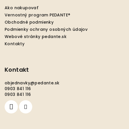
ä
Ako nakupovať
t
Vernostný program PEDANTE®
i
Obchodné podmienky
e
Podmienky ochrany osobných údajov
Webové stránky pedante.sk
Kontakty
Kontakt
objednavky
@
pedante.sk
0903 841 116
0903 841 116