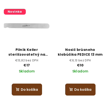
Novinka
Pilník Keller
Nosič brúsneho
sterilizovateľný na
klobúčika PEDICE 13 mm
nechty – pevný
€13,82 bez DPH
€8,13 bez DPH
€17
€10
Skladom
Skladom
Do košíka
Do košíka