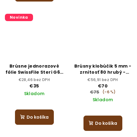
Novinka
Brúsne jednorazové
Brúsny klobúčik 5 mm -
fólie SwissFile Steri G60
zrnitosť 80 hrubý -
– zrnitosť 60 (hrubá)
sterilný
€28,46 bez DPH
€56,91 bez DPH
€35
€70
€75
(–6 %)
Skladom
Skladom
Do košíka
Do košíka