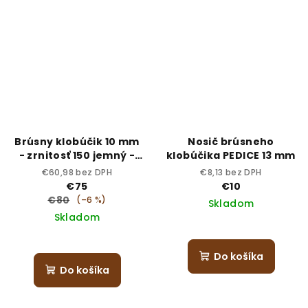
Brúsny klobúčik 10 mm
Nosič brúsneho
- zrnitosť 150 jemný -
klobúčika PEDICE 13 mm
sterilný
€60,98 bez DPH
€8,13 bez DPH
€75
€10
€80
(–6 %)
Skladom
Skladom
Do košíka
Do košíka