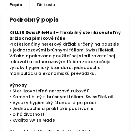
Popis
Diskusia
Podrobný popis
KELLER SwissFileNail – flexibilný sterilizovateľný
držiak na pilníkové fólie
Profesionálny nerezový držiak určený na použitie
s jednorazovými brúsnymi fóliami SwissFileNail.
Vďaka opakovane použiteľnej sterilizovateľnej
rukoväti a jednorazovým fóliám zabezpečuje
vysoký hygienický štandard, jednoduchú
manipuláciu a ekonomickú prevádzku.
Výhody
• Sterilizovateľná nerezová rukoväť
• Kompatibilný s brúsnymi fóliami SwissFileNail
• Vysoký hygienický štandard pri práci
• Jednoduché a praktické používanie
• Dlhá životnosť
• Kvalita Swiss Made