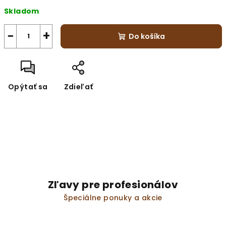
Jednotková
Skladom
cena:
−
+
Do košíka
Opýtať sa
Zdieľať
Zľavy pre profesionálov
Špeciálne ponuky a akcie