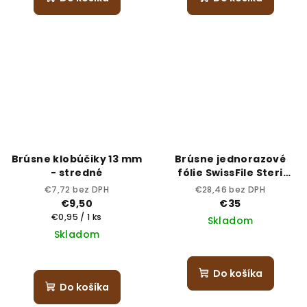
Brúsne klobúčiky 13 mm
Brúsne jednorazové
- stredné
fólie SwissFile Steri
G220 – zrnitosť 220
€7,72 bez DPH
€28,46 bez DPH
(jemná)
€9,50
€35
Jednotková
€0,95 / 1 ks
Skladom
cena:
Skladom
Do košíka
Do košíka