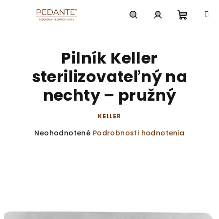
Prejsť
na
obsah
Nákup
Hľadať
Prihlásenie
Pilník Keller
košík
sterilizovateľný na
nechty – pružný
KELLER
Priemerné
Neohodnotené
Podrobnosti hodnotenia
hodnotenie
produktu
je
0,0
z
5
hviezdičiek.