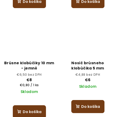
Do košíka
Do košíka
Brúsne klobúčiky 10 mm
Nosič brúsneho
- jemné
klobúčika 5 mm
€6,50 bez DPH
€4,88 bez DPH
€8
€6
Jednotková
€0,80 / 1 ks
Skladom
cena:
Skladom
Do košíka
Do košíka