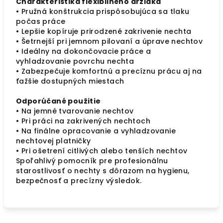
Charakteristika flexibilného držiaka
• Pružná konštrukcia prispôsobujúca sa tlaku
počas práce
• Lepšie kopíruje prirodzené zakrivenie nechta
• Šetrnejší pri jemnom pilovaní a úprave nechtov
• Ideálny na dokončovacie práce a
vyhladzovanie povrchu nechta
• Zabezpečuje komfortnú a precíznu prácu aj na
ťažšie dostupných miestach
Odporúčané použitie
• Na jemné tvarovanie nechtov
• Pri práci na zakrivených nechtoch
• Na finálne opracovanie a vyhladzovanie
nechtovej platničky
• Pri ošetrení citlivých alebo tenších nechtov
Spoľahlivý pomocník pre profesionálnu
starostlivosť o nechty s dôrazom na hygienu,
bezpečnosť a precízny výsledok.