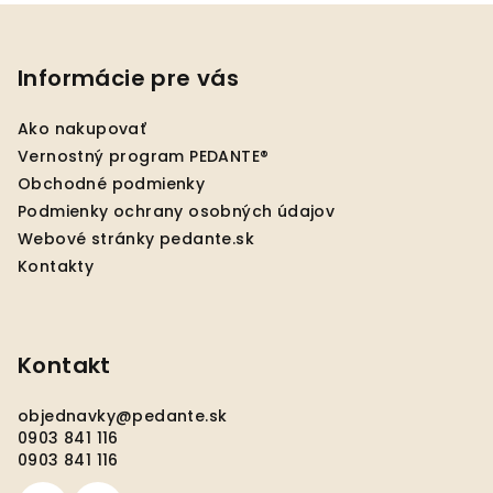
Z
á
p
Informácie pre vás
ä
Ako nakupovať
t
Vernostný program PEDANTE®
i
Obchodné podmienky
e
Podmienky ochrany osobných údajov
Webové stránky pedante.sk
Kontakty
Kontakt
objednavky
@
pedante.sk
0903 841 116
0903 841 116