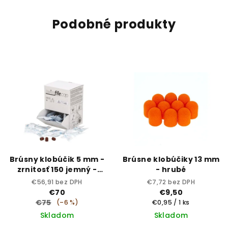
Podobné produkty
Brúsny klobúčik 5 mm -
Brúsne klobúčiky 13 mm
zrnitosť 150 jemný -
- hrubé
sterilný
€56,91 bez DPH
€7,72 bez DPH
€70
€9,50
€75
Jednotková
(–6 %)
€0,95 / 1 ks
cena:
Skladom
Skladom