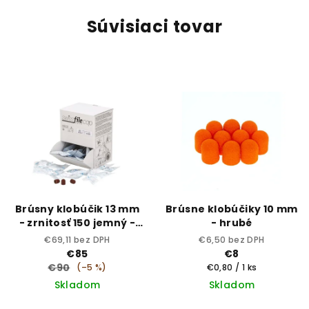
Súvisiaci tovar
Brúsny klobúčik 13 mm
Brúsne klobúčiky 10 mm
- zrnitosť 150 jemný -
- hrubé
sterilný
€69,11 bez DPH
€6,50 bez DPH
€85
€8
€90
Jednotková
(–5 %)
€0,80 / 1 ks
cena:
Skladom
Skladom