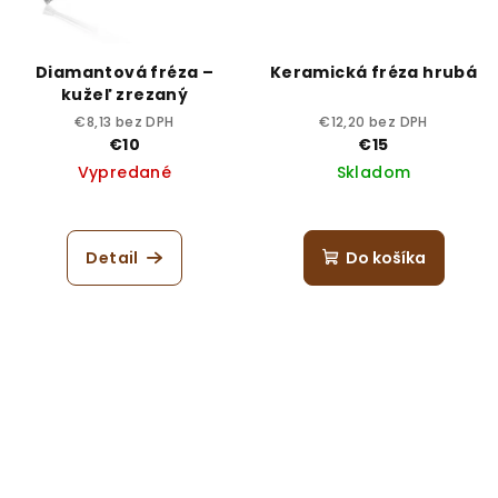
Diamantová fréza –
Keramická fréza hrubá
kužeľ zrezaný
€8,13 bez DPH
€12,20 bez DPH
€10
€15
Vypredané
Skladom
Detail
Do košíka