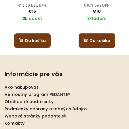
€12,20 bez DPH
€8,13 bez DPH
€15
€10
Skladom
Skladom
Do košíka
Do košíka
Z
á
p
Informácie pre vás
ä
Ako nakupovať
t
Vernostný program PEDANTE®
i
Obchodné podmienky
e
Podmienky ochrany osobných údajov
Webové stránky pedante.sk
Kontakty