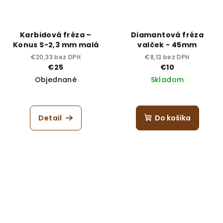
Karbidová fréza –
Diamantová fréza
Konus S-2,3 mm malá
valček - 45mm
€20,33 bez DPH
€8,13 bez DPH
€25
€10
Objednané
Skladom
Detail
Do košíka