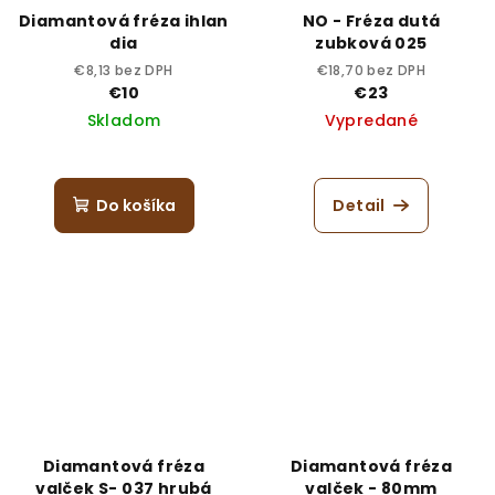
Diamantová fréza ihlan
NO - Fréza dutá
dia
zubková 025
€8,13 bez DPH
€18,70 bez DPH
€10
€23
Skladom
Vypredané
Do košíka
Detail
Diamantová fréza
Diamantová fréza
valček S- 037 hrubá
valček - 80mm