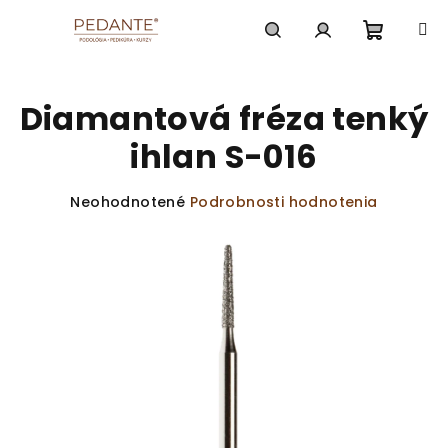
Prejsť
na
obsah
Nákup
Hľadať
Prihlásenie
Diamantová fréza tenký
košík
ihlan S-016
Priemerné
Neohodnotené
Podrobnosti hodnotenia
hodnotenie
produktu
je
0,0
z
5
hviezdičiek.