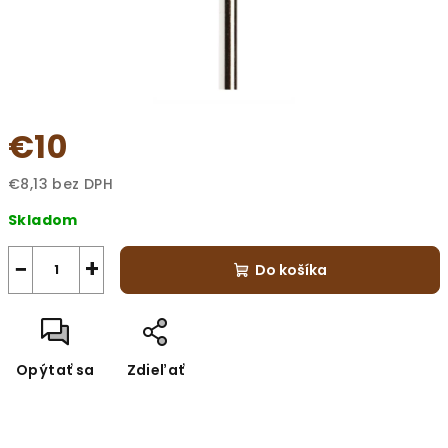
€10
€8,13 bez DPH
Jednotková
Skladom
cena:
−
+
Do košíka
Opýtať sa
Zdieľať