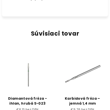
Súvisiaci tovar
Diamantová fréza -
Karbidová fréza –
ihlan, hrubá S-023
jemná 1,4 mm
€8,13 bez DPH
€9,76 bez DPH