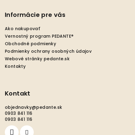
á
p
Informácie pre vás
ä
Ako nakupovať
t
Vernostný program PEDANTE®
i
Obchodné podmienky
e
Podmienky ochrany osobných údajov
Webové stránky pedante.sk
Kontakty
Kontakt
objednavky
@
pedante.sk
0903 841 116
0903 841 116