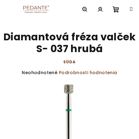
Prejsť
na
obsah
Nákup
Hľadať
Prihlásenie
Diamantová fréza valček
košík
S- 037 hrubá
SÜDA
Priemerné
Neohodnotené
Podrobnosti hodnotenia
hodnotenie
produktu
je
0,0
z
5
hviezdičiek.