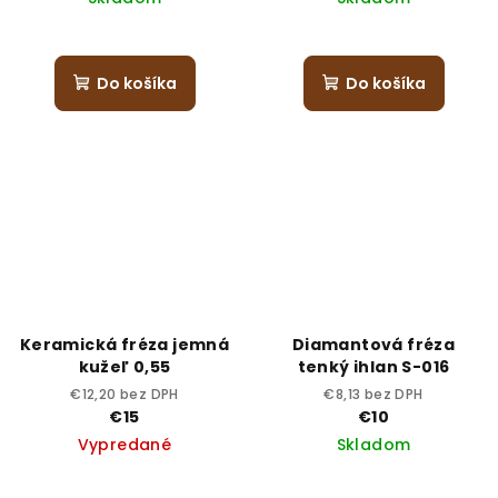
Priemerné
hodnotenie
produktu
Do košíka
Do košíka
je
5,0
z
5
hviezdičiek.
Keramická fréza jemná
Diamantová fréza
kužeľ 0,55
tenký ihlan S-016
€12,20 bez DPH
€8,13 bez DPH
€15
€10
Vypredané
Skladom