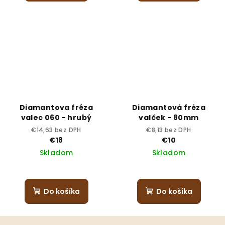
Diamantova fréza
Diamantová fréza
valec 060 - hrubý
valček - 80mm
€14,63 bez DPH
€8,13 bez DPH
€18
€10
Skladom
Skladom
Do košíka
Do košíka
Z