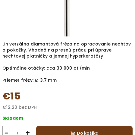
Univerzálna diamantová fréza na opracovanie nechtov
a pokožky. Vhodná na presnú prácu pri úprave
nechtovej platničky a jemnej hyperkeratózy.
Optimálne otáčky: cca 30 000 ot./min
Priemer frézy: Ø 3,7 mm
€15
€12,20 bez DPH
Jednotková
Skladom
cena:
−
+
Do košíka