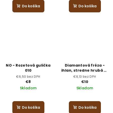
Do košíka
Do košíka
NO - Rozetová gulička
Diamantová fréza -
010
ihlan, stredne hrubá S-
023
€6,50 bez DPH
€8,13 bez DPH
€8
€10
Skladom
Skladom
Do košíka
Do košíka