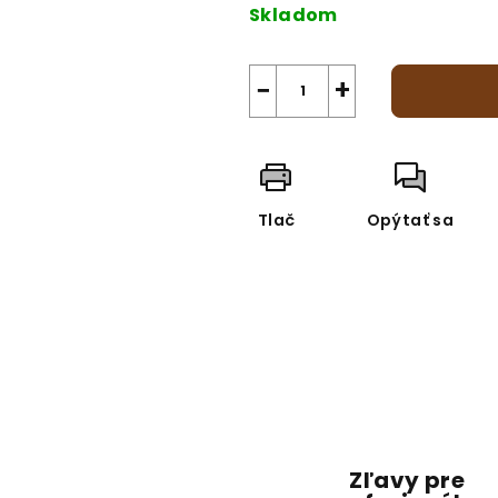
cena:
Skladom
−
+
Tlač
Opýtať sa
Zľavy pre