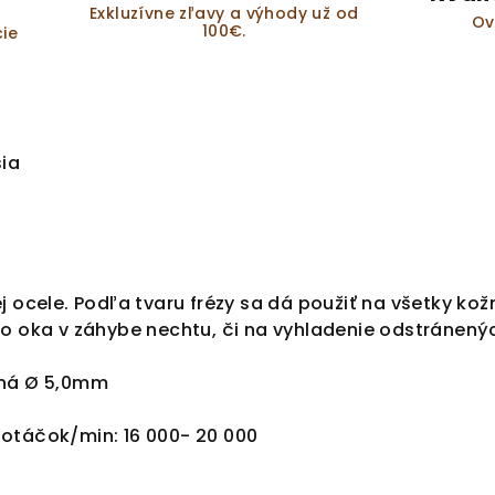
Exkluzívne zľavy a výhody už od
Ov
100€.
ie
sia
j ocele. Podľa tvaru frézy sa dá použiť na všetky ko
ho oka v záhybe nechtu, či na vyhladenie odstránený
aná Ø 5,0mm
otáčok/min: 16 000- 20 000