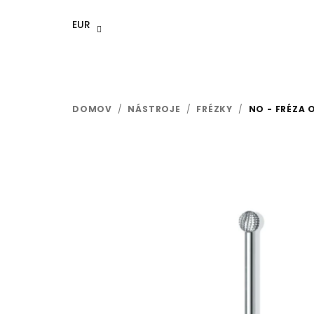
Prejsť
na
EUR
obsah
DOMOV
/
NÁSTROJE
/
FRÉZKY
/
NO - FRÉZA 