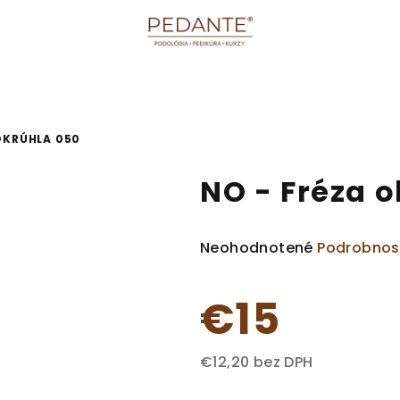
OKRÚHLA 050
NO - Fréza 
Priemerné
Neohodnotené
Podrobnos
hodnotenie
produktu
€15
je
0,0
z
€12,20 bez DPH
5
Jednotková
hviezdičiek.