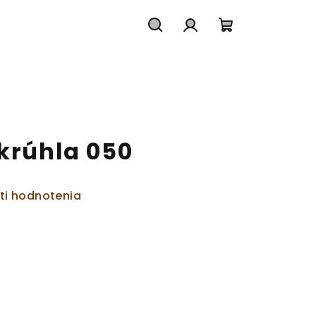
Hľadať
Prihlásenie
Nákupný
košík
okrúhla 050
ti hodnotenia