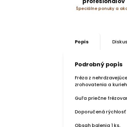
profesionálov
Špeciálne ponuky a akc
Popis
Disku
Podrobný popis
Fréza z nehrdzavejúce
zrohovatenia a kurie
Guľa priečne frézov
Doporučená rýchlosť 
Obsah balenia 1 ks.