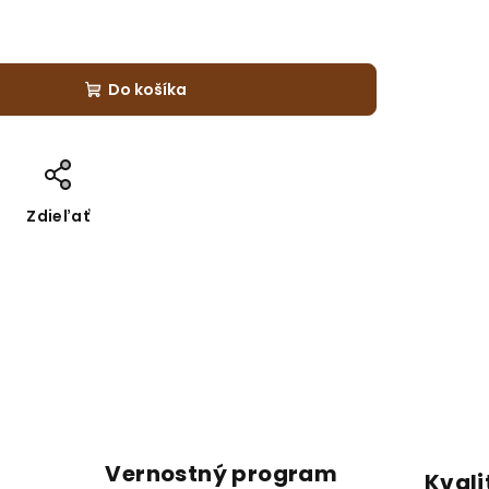
Do košíka
Zdieľať
Vernostný program
Kvali