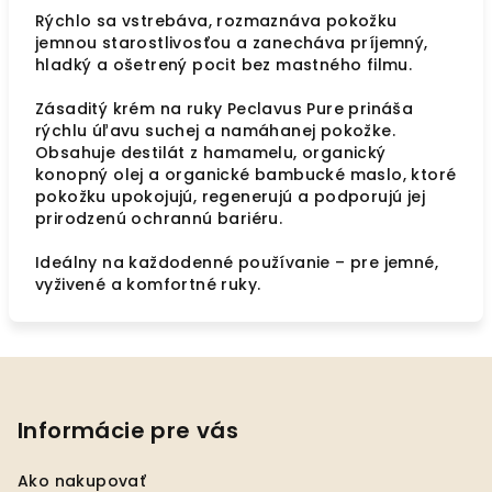
Rýchlo sa vstrebáva, rozmaznáva pokožku
jemnou starostlivosťou a zanecháva príjemný,
hladký a ošetrený pocit bez mastného filmu.
Zásaditý krém na ruky Peclavus Pure prináša
rýchlu úľavu suchej a namáhanej pokožke.
Obsahuje destilát z hamamelu, organický
konopný olej a organické bambucké maslo, ktoré
pokožku upokojujú, regenerujú a podporujú jej
prirodzenú ochrannú bariéru.
Ideálny na každodenné používanie – pre jemné,
vyživené a komfortné ruky.
Z
á
p
Informácie pre vás
ä
Ako nakupovať