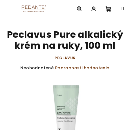
Prejsť
na
obsah
Nákup
Hľadať
Prihlásenie
Peclavus Pure alkalický
košík
krém na ruky, 100 ml
PECLAVUS
Priemerné
Neohodnotené
Podrobnosti hodnotenia
hodnotenie
produktu
je
0,0
z
5
hviezdičiek.