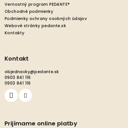
t
Vernostný program PEDANTE®
i
Obchodné podmienky
e
Podmienky ochrany osobných údajov
Webové stránky pedante.sk
Kontakty
Kontakt
objednavky
@
pedante.sk
0903 841 116
0903 841 116
Prijímame online platby