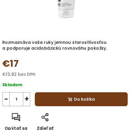
Rozmaznáva vaše ruky jemnou starostlivosťou
a podporuje acidobázickú rovnováhu pokožky.
€17
€13,82 bez DPH
Jednotková
Skladom
cena:
−
+
Do košíka
Opýtať sa
Zdieľať