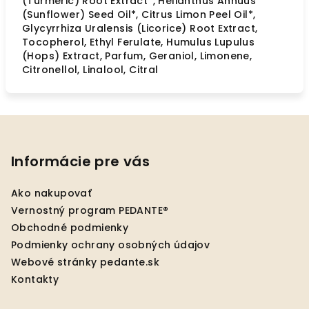
(Turmeric) Root Extract*, Helianthus Annuus
(Sunflower) Seed Oil*, Citrus Limon Peel Oil*,
Glycyrrhiza Uralensis (Licorice) Root Extract,
Tocopherol, Ethyl Ferulate, Humulus Lupulus
(Hops) Extract, Parfum, Geraniol, Limonene,
Citronellol, Linalool, Citral
Z
á
p
Informácie pre vás
ä
Ako nakupovať
t
Vernostný program PEDANTE®
i
Obchodné podmienky
e
Podmienky ochrany osobných údajov
Webové stránky pedante.sk
Kontakty