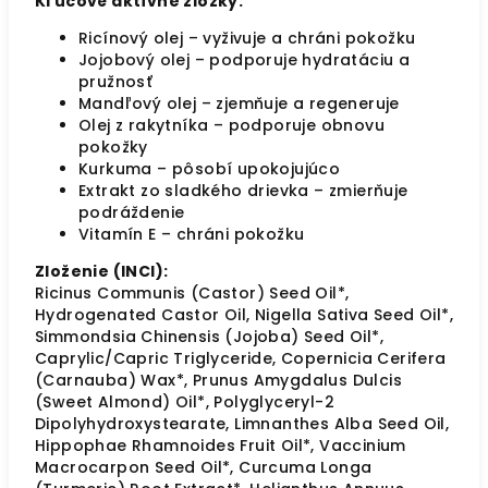
Kľúčové aktívne zložky:
Ricínový olej – vyživuje a chráni pokožku
Jojobový olej – podporuje hydratáciu a
pružnosť
Mandľový olej – zjemňuje a regeneruje
Olej z rakytníka – podporuje obnovu
pokožky
Kurkuma – pôsobí upokojujúco
Extrakt zo sladkého drievka – zmierňuje
podráždenie
Vitamín E – chráni pokožku
Zloženie (INCI):
Ricinus Communis (Castor) Seed Oil*,
Hydrogenated Castor Oil, Nigella Sativa Seed Oil*,
Simmondsia Chinensis (Jojoba) Seed Oil*,
Caprylic/Capric Triglyceride, Copernicia Cerifera
(Carnauba) Wax*, Prunus Amygdalus Dulcis
(Sweet Almond) Oil*, Polyglyceryl-2
Dipolyhydroxystearate, Limnanthes Alba Seed Oil,
Hippophae Rhamnoides Fruit Oil*, Vaccinium
Macrocarpon Seed Oil*, Curcuma Longa