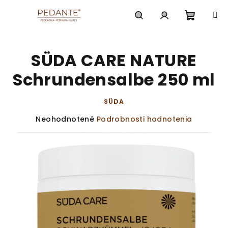
Prejsť
na
obsah
Nákup
Hľadať
Prihlásenie
SÜDA CARE NATURE
košík
Schrundensalbe 250 ml
SÜDA
Priemerné
Neohodnotené
Podrobnosti hodnotenia
hodnotenie
produktu
je
0,0
z
5
hviezdičiek.