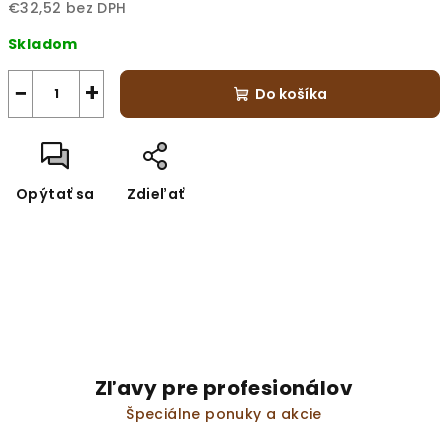
€32,52 bez DPH
Jednotková
Skladom
cena:
−
+
Do košíka
Opýtať sa
Zdieľať
Zľavy pre profesionálov
Špeciálne ponuky a akcie