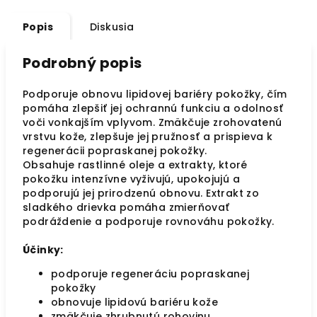
Popis
Diskusia
Podrobný popis
Podporuje obnovu lipidovej bariéry pokožky, čím
pomáha zlepšiť jej ochrannú funkciu a odolnosť
voči vonkajším vplyvom. Zmäkčuje zrohovatenú
vrstvu kože, zlepšuje jej pružnosť a prispieva k
regenerácii popraskanej pokožky.
Obsahuje rastlinné oleje a extrakty, ktoré
pokožku intenzívne vyživujú, upokojujú a
podporujú jej prirodzenú obnovu. Extrakt zo
sladkého drievka pomáha zmierňovať
podráždenie a podporuje rovnováhu pokožky.
Účinky:
podporuje regeneráciu popraskanej
pokožky
obnovuje lipidovú bariéru kože
zmäkčuje zhrubnutú rohovinu