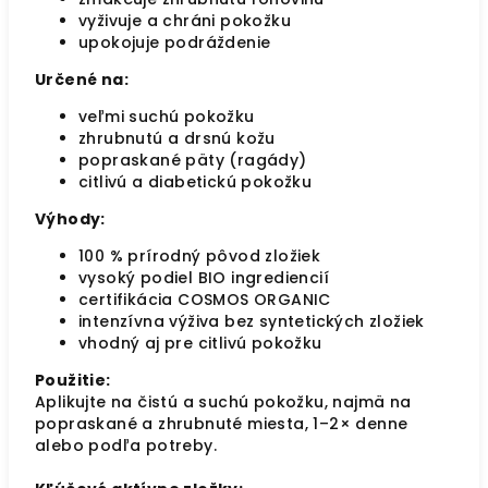
vyživuje a chráni pokožku
upokojuje podráždenie
Určené na:
veľmi suchú pokožku
zhrubnutú a drsnú kožu
popraskané päty (ragády)
citlivú a diabetickú pokožku
Výhody:
100 % prírodný pôvod zložiek
vysoký podiel BIO ingrediencií
certifikácia COSMOS ORGANIC
intenzívna výživa bez syntetických zložiek
vhodný aj pre citlivú pokožku
Použitie:
Aplikujte na čistú a suchú pokožku, najmä na
popraskané a zhrubnuté miesta, 1–2× denne
alebo podľa potreby.