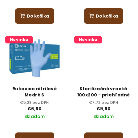
Do košíka
Do košíka
Novinka
Novinka
Rukavice nitrilové
Sterilizačné vrecká
Modré S
100x200 - priehľadné
€5,28 bez DPH
€7,72 bez DPH
€6,50
€9,50
Skladom
Skladom