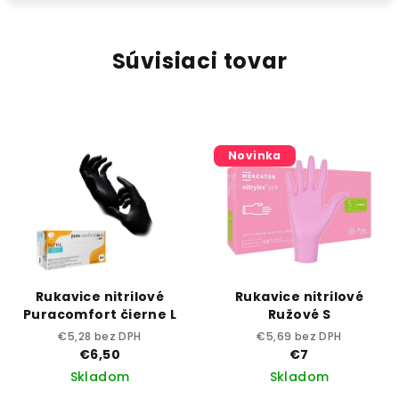
Súvisiaci tovar
Novinka
Rukavice nitrilové
Rukavice nitrilové
Puracomfort čierne L
Ružové S
€5,28 bez DPH
€5,69 bez DPH
€6,50
€7
Skladom
Skladom