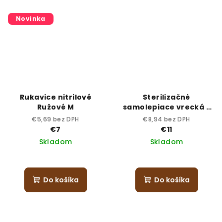
Novinka
Rukavice nitrilové
Sterilizačné
Ružové M
samolepiace vrecká -
90x230, 200 ks
€5,69 bez DPH
€8,94 bez DPH
€7
€11
Skladom
Skladom
Do košíka
Do košíka