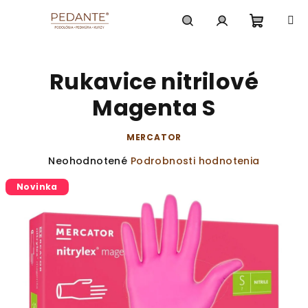
Prejsť
na
obsah
Nákup
Hľadať
Prihlásenie
Rukavice nitrilové
košík
Magenta S
MERCATOR
Priemerné
Neohodnotené
Podrobnosti hodnotenia
hodnotenie
Novinka
produktu
je
0,0
z
5
hviezdičiek.