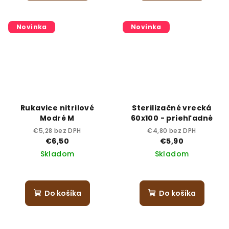
Novinka
Novinka
Rukavice nitrilové
Sterilizačné vrecká
Modré M
60x100 - priehľadné
€5,28 bez DPH
€4,80 bez DPH
€6,50
€5,90
Skladom
Skladom
Do košíka
Do košíka