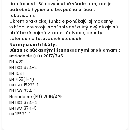
domácnosti. Sú nevyhnutné všade tam, kde je
potrebná hygiena a bezpečná práca s
rukavicami.
Okrem praktickej funkcie ponúkajú aj moderný
vzhľad. Pre svoju spoľahlivosť a štýlový dizajn sú
obľúbené najmä v kaderníctvach, beauty
salónoch a tetovacích štúdiách.
Normy a certifikáty:
Súlad so súčasnými štandardnými problémami:
Nariadenie (EÚ) 2017/745
EN 420
EN ISO 374-2
EN 1041
EN 455(1-4)
EN ISO 15223-1
EN ISO 374-1
Nariadenie (EÚ) 2016/425
EN ISO 374-4
EN ISO 374-5
EN 16523-1