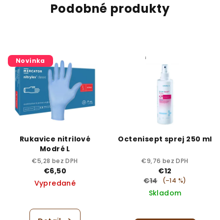
Podobné produkty
Novinka
Rukavice nitrilové
Octenisept sprej 250 ml
Modré L
€5,28 bez DPH
€9,76 bez DPH
€6,50
€12
€14
(–14 %)
Vypredané
Skladom