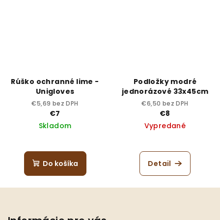
Rúško ochranné lime -
Podložky modré
Unigloves
jednorázové 33x45cm
€5,69 bez DPH
€6,50 bez DPH
€7
€8
Skladom
Vypredané
Do košíka
Detail
Z
á