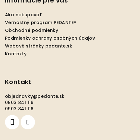
p
Informácie pre vás
ä
Ako nakupovať
t
Vernostný program PEDANTE®
i
Obchodné podmienky
e
Podmienky ochrany osobných údajov
Webové stránky pedante.sk
Kontakty
Kontakt
objednavky
@
pedante.sk
0903 841 116
0903 841 116