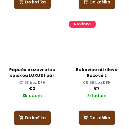
Do košíka
Do košíka
Novinka
Papuče s uzavretou
Rukavice nitrilové
špičkou LUXUS 1 pár
Ružové L
€1,63 bez DPH
€5,69 bez DPH
€2
€7
Skladom
Skladom
Do košíka
Do košíka