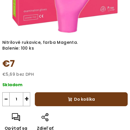
Nitrilové rukavice, farba Magenta.
Balenie: 100 ks
€7
€5,69 bez DPH
Jednotková
Skladom
cena:
−
+
Do košíka
Opýtať sa
Zdieľať