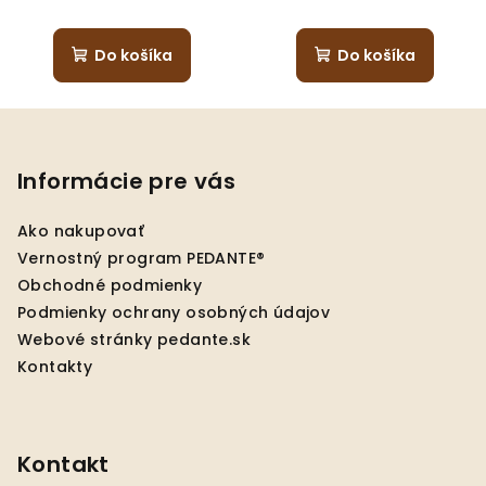
Do košíka
Do košíka
Z
á
p
Informácie pre vás
ä
Ako nakupovať
t
Vernostný program PEDANTE®
i
Obchodné podmienky
e
Podmienky ochrany osobných údajov
Webové stránky pedante.sk
Kontakty
Kontakt