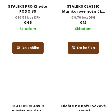
STALEKS PRO Kliešte
STALEKS CLASSIC
PODO 30
Manikúrové nožničky
31-1
€36,59 bez DPH
€9,76 bez DPH
€45
€12
Skladom
Skladom
Priemerné
hodnotenie
produktu
Do košíka
Do košíka
je
5,0
z
5
hviezdičiek.
STALEKS CLASSIC
Kliešte na kožu očkové
Kliešte NC-61-12
- rovné