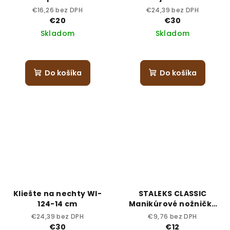
€16,26 bez DPH
€24,39 bez DPH
€20
€30
Skladom
Skladom
Do košíka
Do košíka
Kliešte na nechty WI-
STALEKS CLASSIC
124-14 cm
Manikúrové nožničky
21-1
€24,39 bez DPH
€9,76 bez DPH
€30
€12