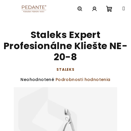
Prejsť
na
obsah
Nákup
Hľadať
Prihlásenie
Staleks Expert
košík
Profesionálne Kliešte NE-
20-8
STALEKS
Priemerné
Neohodnotené
Podrobnosti hodnotenia
hodnotenie
produktu
je
0,0
z
5
hviezdičiek.