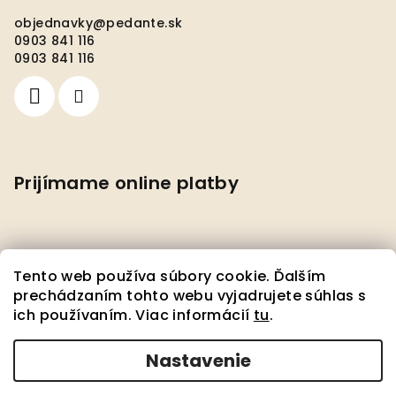
objednavky
@
pedante.sk
0903 841 116
0903 841 116
Prijímame online platby
Tento web používa súbory cookie. Ďalším
prechádzaním tohto webu vyjadrujete súhlas s
ich používaním. Viac informácií
tu
.
Facebook
Nastavenie
Copyright 2026
Pedante s.r.o.
. Všetky práva