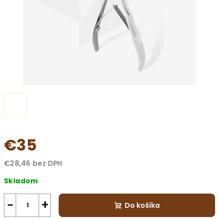
€35
€28,46 bez DPH
Jednotková
Skladom
cena:
−
+
Do košíka