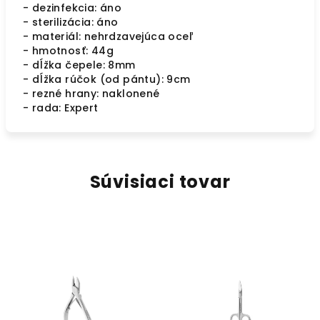
- dezinfekcia: áno
- sterilizácia: áno
- materiál: nehrdzavejúca oceľ
- hmotnosť: 44g
- dĺžka čepele: 8mm
- dĺžka rúčok (od pántu): 9cm
- rezné hrany: naklonené
- rada: Expert
Súvisiaci tovar