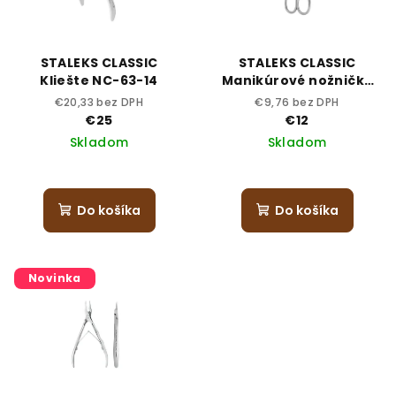
STALEKS CLASSIC
STALEKS CLASSIC
Kliešte NC-63-14
Manikúrové nožničky
pre deti 32-1
€20,33 bez DPH
€9,76 bez DPH
€25
€12
Skladom
Skladom
Do košíka
Do košíka
Novinka