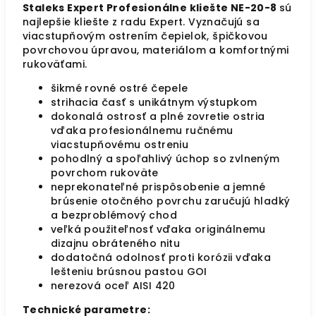
Staleks Expert Profesionálne kliešte NE-20-8
sú
najlepšie kliešte z radu Expert. Vyznačujú sa
viacstupňovým ostrením čepielok, špičkovou
povrchovou úpravou, materiálom a komfortnými
rukoväťami.
šikmé rovné ostré čepele
strihacia časť s unikátnym výstupkom
dokonalá ostrosť a plné zovretie ostria
vďaka profesionálnemu ručnému
viacstupňovému ostreniu
pohodlný a spoľahlivý úchop so zvlneným
povrchom rukoväte
neprekonateľné prispôsobenie a jemné
brúsenie otočného povrchu zaručujú hladký
a bezproblémový chod
veľká použiteľnosť vďaka originálnemu
dizajnu obráteného nitu
dodatočná odolnosť proti korózii vďaka
lešteniu brúsnou pastou GOI
nerezová oceľ AISI 420
Technické parametre: