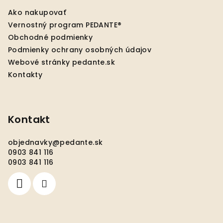
ä
Ako nakupovať
t
Vernostný program PEDANTE®
i
Obchodné podmienky
e
Podmienky ochrany osobných údajov
Webové stránky pedante.sk
Kontakty
Kontakt
objednavky
@
pedante.sk
0903 841 116
0903 841 116