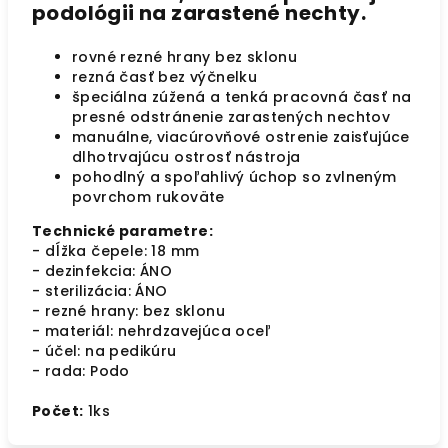
podológii na zarastené nechty.
rovné rezné hrany bez sklonu
rezná časť bez výčnelku
špeciálna zúžená a tenká pracovná časť na
presné odstránenie zarastených nechtov
manuálne, viacúrovňové ostrenie zaisťujúce
dlhotrvajúcu ostrosť nástroja
pohodlný a spoľahlivý úchop so zvlneným
povrchom rukoväte
Technické parametre:
- dĺžka čepele: 18 mm
- dezinfekcia: ÁNO
- sterilizácia: ÁNO
- rezné hrany: bez sklonu
- materiál: nehrdzavejúca oceľ
- účel: na pedikúru
- rada: Podo
Počet:
1ks