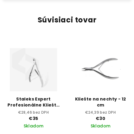
Súvisiaci tovar
Staleks Expert
Kliešte na nechty - 12
Profesionálne Kliešte
cm
NE-20-8
€28,46 bez DPH
€24,39 bez DPH
€35
€30
Skladom
Skladom