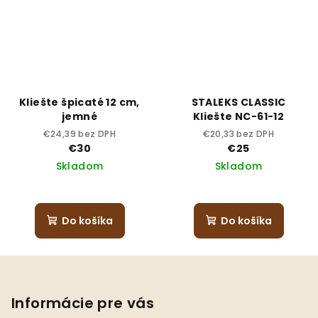
Kliešte špicaté 12 cm,
STALEKS CLASSIC
jemné
Kliešte NC-61-12
€24,39 bez DPH
€20,33 bez DPH
€30
€25
Skladom
Skladom
Do košíka
Do košíka
Z
á
p
Informácie pre vás