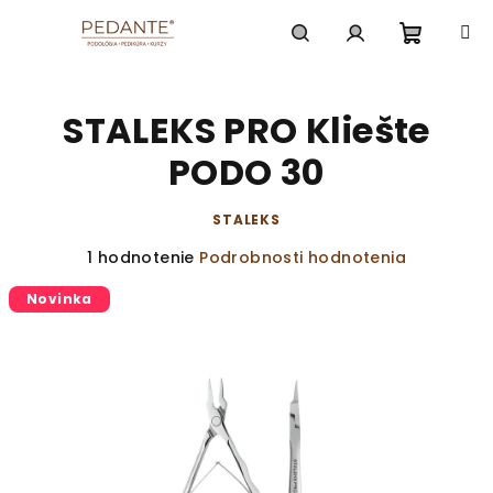
Prejsť
na
obsah
Nákup
Hľadať
Prihlásenie
STALEKS PRO Kliešte
košík
PODO 30
STALEKS
Priemerné
1 hodnotenie
Podrobnosti hodnotenia
hodnotenie
Novinka
produktu
je
5,0
z
5
hviezdičiek.