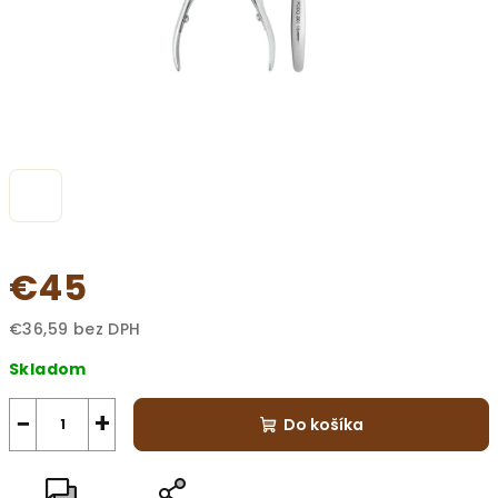
€45
€36,59 bez DPH
Jednotková
Skladom
cena:
−
+
Do košíka