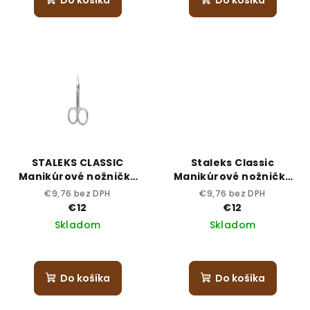
STALEKS CLASSIC
Staleks Classic
Manikúrové nožničky
Manikúrové nožničky
pre deti 32-1
na nechty SC-62/2
€9,76 bez DPH
€9,76 bez DPH
€12
€12
Skladom
Skladom
Do košíka
Do košíka