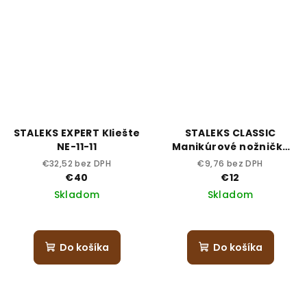
STALEKS EXPERT Kliešte
STALEKS CLASSIC
NE-11-11
Manikúrové nožničky
31-1
€32,52 bez DPH
€9,76 bez DPH
€40
€12
Skladom
Skladom
Do košíka
Do košíka