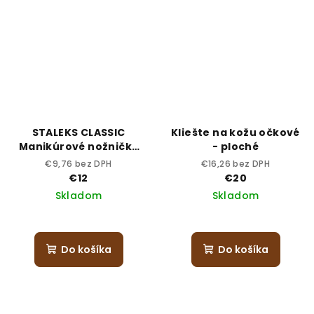
STALEKS CLASSIC
Kliešte na kožu očkové
Manikúrové nožničky
- ploché
21-1
€9,76 bez DPH
€16,26 bez DPH
€12
€20
Skladom
Skladom
Do košíka
Do košíka