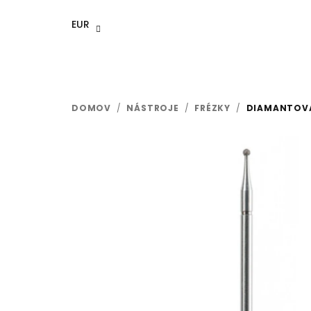
Prejsť
na
EUR
obsah
DOMOV
/
NÁSTROJE
/
FRÉZKY
/
DIAMANTOVÁ