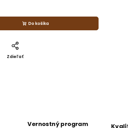
Do košíka
Zdieľať
Vernostný program
Kvali