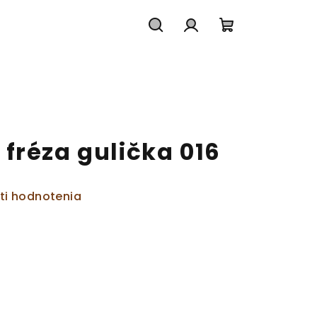
Hľadať
Prihlásenie
Nákupný
košík
fréza gulička 016
ti hodnotenia