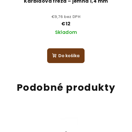
Karbidová fréza – jemná 1,4 mm
€9,76 bez DPH
€12
Skladom
Do košíka
Podobné produkty