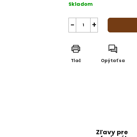
cena:
Skladom
−
+
Tlač
Opýtať sa
Zľavy pre