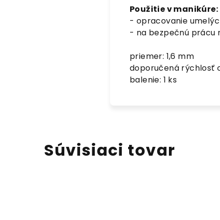
Použitie v manikúre:
- opracovanie umelýc
- na bezpečnú prácu 
priemer: 1,6 mm
doporučená rýchlosť 
balenie: 1 ks
Súvisiaci tovar