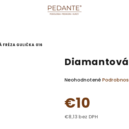
 FRÉZA GULIČKA 016
Diamantová 
Priemerné
Neohodnotené
Podrobnos
hodnotenie
produktu
€10
je
0,0
z
€8,13 bez DPH
5
Jednotková
hviezdičiek.