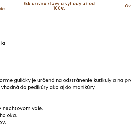
Exkluzívne zľavy a výhody už od
Ov
100€.
ie
sia
orme guličky je určená na odstránenie kutikuly a na p
k vhodná do pedikúry ako aj do manikúry.
v nechtovom vale,
ho oka,
ov.