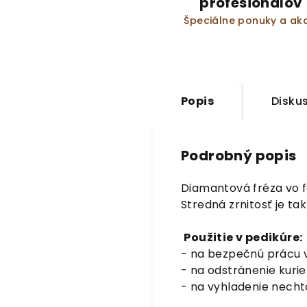
profesionálov
Špeciálne ponuky a akc
Popis
Disku
Podrobný popis
Diamantová fréza vo f
Stredná zrnitosť je ta
Použitie v pedikúre:
- na bezpečnú prácu 
- na odstránenie kurie
- na vyhladenie necht