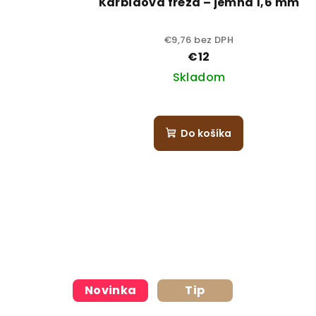
Karbidová fréza – jemná 1,6 mm
€9,76 bez DPH
€12
Skladom
Do košíka
Novinka
Tip