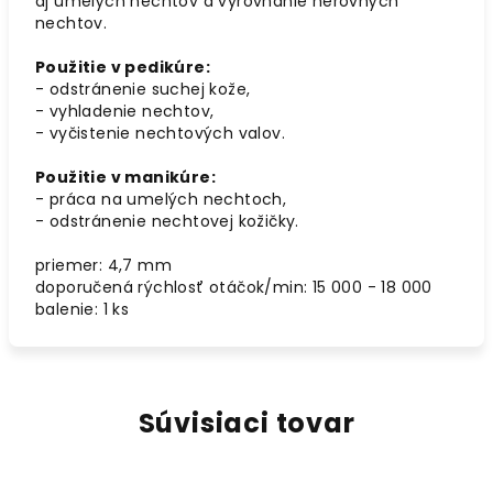
aj umelých nechtov a vyrovnanie nerovných
nechtov.
Použitie v pedikúre:
- odstránenie suchej kože,
- vyhladenie nechtov,
- vyčistenie nechtových valov.
Použitie v manikúre:
- práca na umelých nechtoch,
- odstránenie nechtovej kožičky.
priemer: 4,7 mm
doporučená rýchlosť otáčok/min: 15 000 - 18 000
balenie: 1 ks
Súvisiaci tovar