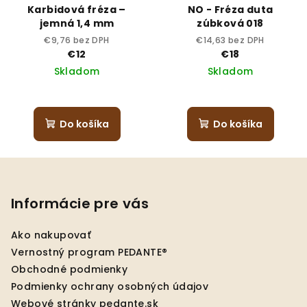
Karbidová fréza –
NO - Fréza duta
jemná 1,4 mm
zúbková 018
€9,76 bez DPH
€14,63 bez DPH
€12
€18
Skladom
Skladom
Do košíka
Do košíka
Z
á
p
Informácie pre vás
ä
Ako nakupovať
t
Vernostný program PEDANTE®
i
Obchodné podmienky
e
Podmienky ochrany osobných údajov
Webové stránky pedante.sk