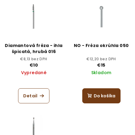
Diamantová fréza - ihla
NO - Fréza okrúhla 050
špicatá, hrubá 016
€8,13 bez DPH
€12,20 bez DPH
€10
€15
Vypredané
Skladom
Detail
Do košíka