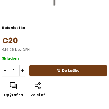
Balenie: 1 ks
€20
€16,26 bez DPH
Jednotková
Skladom
cena:
−
+
Do košíka
Opýtať sa
Zdieľať