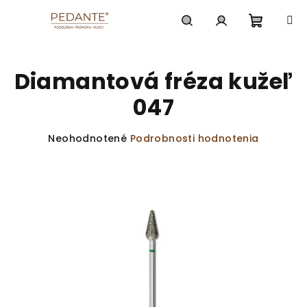
Prejsť
na
obsah
Nákup
Hľadať
Prihlásenie
Diamantová fréza kužeľ
košík
047
Priemerné
Neohodnotené
Podrobnosti hodnotenia
hodnotenie
produktu
je
0,0
z
5
hviezdičiek.