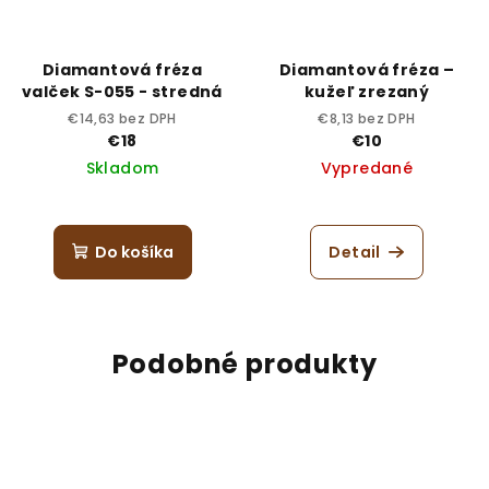
Diamantová fréza
Diamantová fréza –
valček S-055 - stredná
kužeľ zrezaný
€14,63 bez DPH
€8,13 bez DPH
€18
€10
Skladom
Vypredané
Do košíka
Detail
Podobné produkty