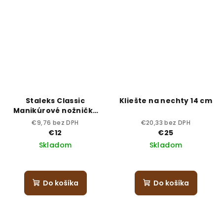
Staleks Classic
Kliešte na nechty 14 cm
Manikúrové nožničky
na nechty SC-62/2
€9,76 bez DPH
€20,33 bez DPH
€12
€25
Skladom
Skladom
Do košíka
Do košíka