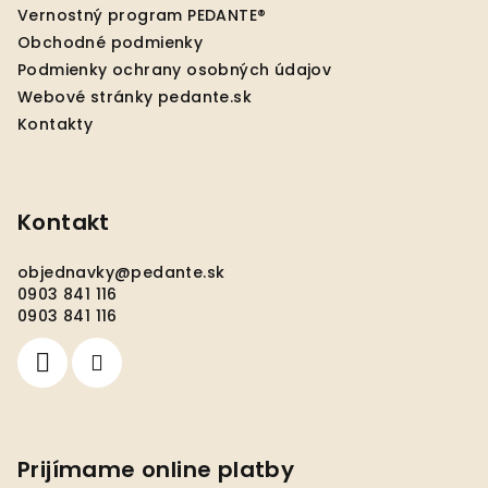
t
Vernostný program PEDANTE®
i
Obchodné podmienky
e
Podmienky ochrany osobných údajov
Webové stránky pedante.sk
Kontakty
Kontakt
objednavky
@
pedante.sk
0903 841 116
0903 841 116
Prijímame online platby