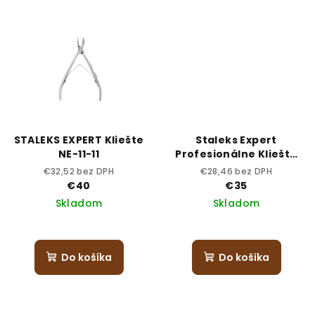
STALEKS EXPERT Kliešte
Staleks Expert
NE-11-11
Profesionálne Kliešte
NE-20-8
€32,52 bez DPH
€28,46 bez DPH
€40
€35
Skladom
Skladom
Do košíka
Do košíka