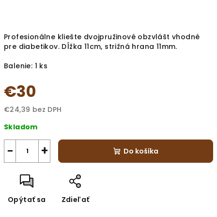
Profesionálne kliešte dvojpružinové obzvlášt vhodné
pre diabetikov.
Dĺžka 11cm, strižná hrana 11mm.
Balenie: 1 ks
€30
€24,39 bez DPH
Jednotková
Skladom
cena:
−
+
Do košíka
Opýtať sa
Zdieľať