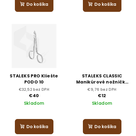
Do košíka
Do košíka
STALEKS PRO Kliešte
STALEKS CLASSIC
PODO 10
Manikúrové nožničky
31-1
€32,52 bez DPH
€9,76 bez DPH
€40
€12
Skladom
Skladom
Do košíka
Do košíka