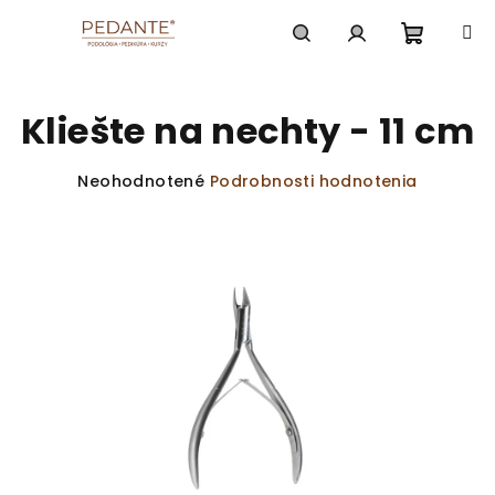
Prejsť
na
obsah
Nákup
Hľadať
Prihlásenie
Kliešte na nechty - 11 cm
košík
Priemerné
Neohodnotené
Podrobnosti hodnotenia
hodnotenie
produktu
je
0,0
z
5
hviezdičiek.