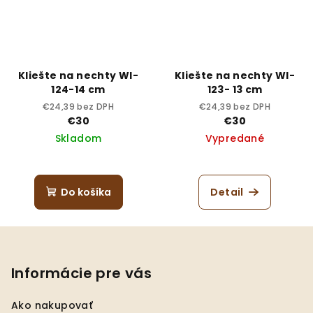
Kliešte na nechty WI-
Kliešte na nechty WI-
124-14 cm
123- 13 cm
€24,39 bez DPH
€24,39 bez DPH
€30
€30
Skladom
Vypredané
Do košíka
Detail
Z
á
p
Informácie pre vás
ä
Ako nakupovať