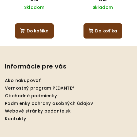
Skladom
Skladom
Do košíka
Do košíka
Z
á
p
Informácie pre vás
ä
Ako nakupovať
t
Vernostný program PEDANTE®
i
Obchodné podmienky
e
Podmienky ochrany osobných údajov
Webové stránky pedante.sk
Kontakty