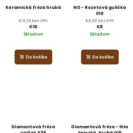
Keramická fréza hrubá
NO - Rozetová gulička
010
€12,20 bez DPH
€6,50 bez DPH
€15
€8
Skladom
Skladom
Do košíka
Do košíka
Diamantová fréza
Diamantová fréza - ihla
valček 035
špicatá, hrubá 016