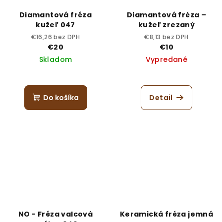
Diamantová fréza
Diamantová fréza –
kužeľ 047
kužeľ zrezaný
€16,26 bez DPH
€8,13 bez DPH
€20
€10
Skladom
Vypredané
Do košíka
Detail
NO - Fréza valcová
Keramická fréza jemná