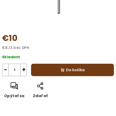
€10
€8,13 bez DPH
Jednotková
Skladom
cena:
−
+
Do košíka
Opýtať sa
Zdieľať