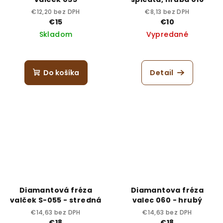
€12,20 bez DPH
€8,13 bez DPH
€15
€10
Skladom
Vypredané
Do košíka
Detail
Diamantová fréza
Diamantova fréza
valček S-055 - stredná
valec 060 - hrubý
€14,63 bez DPH
€14,63 bez DPH
€18
€18