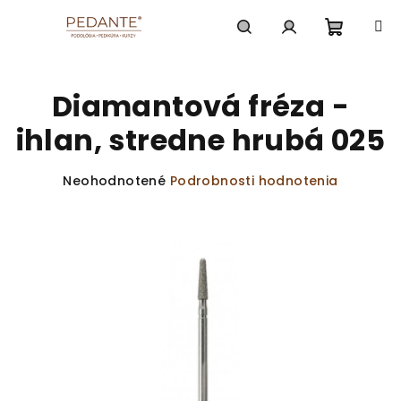
Prejsť
na
obsah
Nákup
Hľadať
Prihlásenie
Diamantová fréza -
košík
ihlan, stredne hrubá 025
Priemerné
Neohodnotené
Podrobnosti hodnotenia
hodnotenie
produktu
je
0,0
z
5
hviezdičiek.