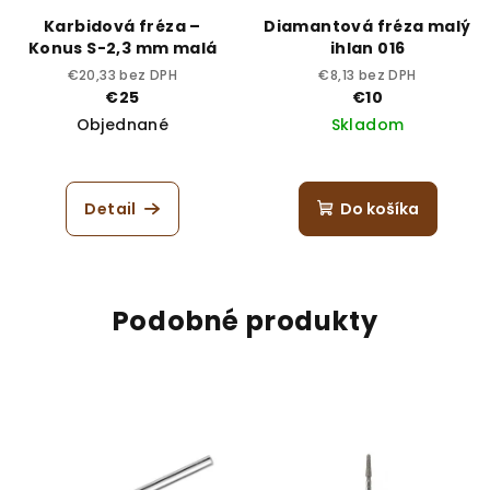
Karbidová fréza –
Diamantová fréza malý
Konus S-2,3 mm malá
ihlan 016
€20,33 bez DPH
€8,13 bez DPH
€25
€10
Objednané
Skladom
Detail
Do košíka
Podobné produkty