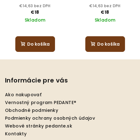
€14,63 bez DPH
€14,63 bez DPH
€18
€18
Skladom
Skladom
Do košíka
Do košíka
Z
á
p
Informácie pre vás
ä
Ako nakupovať
t
Vernostný program PEDANTE®
i
Obchodné podmienky
e
Podmienky ochrany osobných údajov
Webové stránky pedante.sk
Kontakty