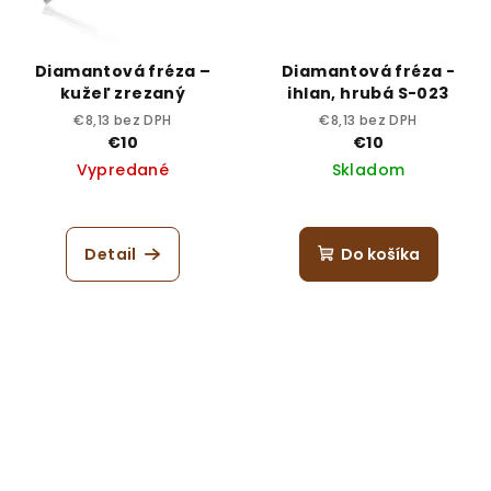
Diamantová fréza –
Diamantová fréza -
kužeľ zrezaný
ihlan, hrubá S-023
€8,13 bez DPH
€8,13 bez DPH
€10
€10
Vypredané
Skladom
Detail
Do košíka