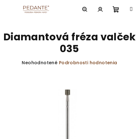
Prejsť
na
obsah
Nákup
Hľadať
Prihlásenie
Diamantová fréza valček
košík
035
Priemerné
Neohodnotené
Podrobnosti hodnotenia
hodnotenie
produktu
je
0,0
z
5
hviezdičiek.