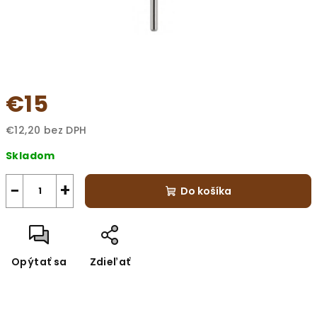
€15
€12,20 bez DPH
Jednotková
Skladom
cena:
−
+
Do košíka
Opýtať sa
Zdieľať