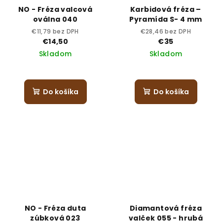
NO - Fréza valcová
Karbidová fréza –
oválna 040
Pyramída S- 4 mm
€11,79 bez DPH
€28,46 bez DPH
€14,50
€35
Skladom
Skladom
Do košíka
Do košíka
NO - Fréza duta
Diamantová fréza
zúbková 023
valček 055 - hrubá