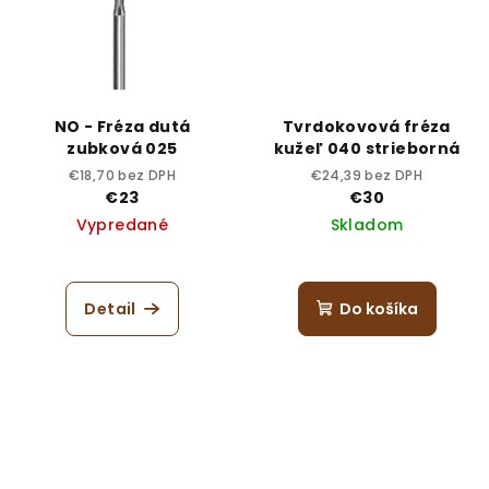
NO - Fréza dutá
Tvrdokovová fréza
zubková 025
kužeľ 040 strieborná
€18,70 bez DPH
€24,39 bez DPH
€23
€30
Vypredané
Skladom
Detail
Do košíka