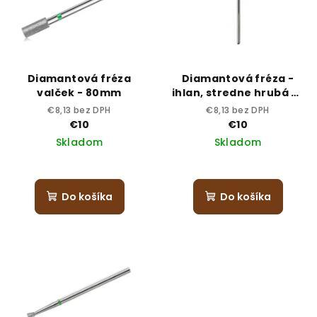
Diamantová fréza
Diamantová fréza -
valček - 80mm
ihlan, stredne hrubá S-
023
€8,13 bez DPH
€8,13 bez DPH
€10
€10
Skladom
Skladom
Do košíka
Do košíka