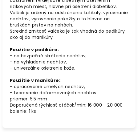
odstránení tvrdej kože a šetrným ošetrením
rizikových miest, hlavne pri ošetrení diabetikov.
Valček je určený na odstránenie kutikuly, vyrovnanie
nechtov, vyrovnanie pokožky a to hlavne na
bruškách prstov na nohách.
Stredná zrnitosť valčeka je tak vhodná do pedikúry
ako aj do manikúry.
Použitie v pedikúre:
- na bezpečné skrátenie nechtov,
- na vyhladenie nechtov,
- univerzálne ošetrenie kože.
Použitie v manikúre:
- opracovanie umelých nechtov,
- tvarovanie deformovaných nechtov.
priemer: 5,5 mm
Doporučená rýchlosť otáčok/min: 16 000 - 20 000
balenie: 1 ks