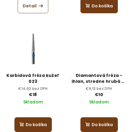
Detail
Do košíka
Karbidová fréza kužeľ
Diamantová fréza -
023
ihlan, stredne hrubá S-
023
€14,63 bez DPH
€8,13 bez DPH
€18
€10
Skladom
Skladom
Do košíka
Do košíka