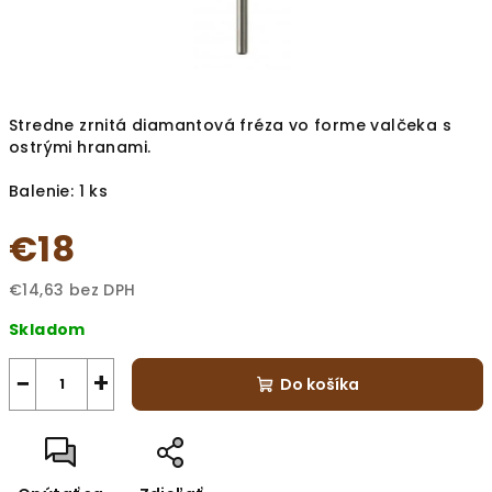
Stredne zrnitá diamantová fréza vo forme valčeka s
ostrými hranami.
Balenie: 1 ks
€18
€14,63 bez DPH
Jednotková
Skladom
cena:
−
+
Do košíka