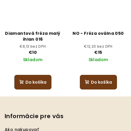
Diamantová fréza malý
NO - Fréza oválna 050
ihlan 016
€8,13 bez DPH
€12,20 bez DPH
€10
€15
Skladom
Skladom
Priemerné
hodnotenie
produktu
Do košíka
Do košíka
je
5,0
Z
z
5
á
hviezdičiek.
p
Informácie pre vás
ä
Ako nakupovať