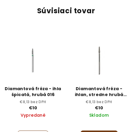
Súvisiaci tovar
Diamantová fréza - ihla
Diamantová fréza -
špicatá, hrubá 016
ihlan, stredne hrubá
025
€8,13 bez DPH
€8,13 bez DPH
€10
€10
Vypredané
Skladom