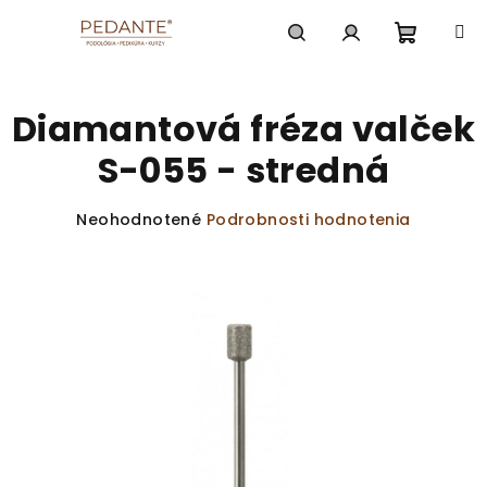
Prejsť
na
obsah
Nákup
Hľadať
Prihlásenie
Diamantová fréza valček
košík
S-055 - stredná
Priemerné
Neohodnotené
Podrobnosti hodnotenia
hodnotenie
produktu
je
0,0
z
5
hviezdičiek.