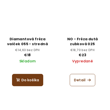
Diamantová fréza
NO - Fréza dutá
valček 055 - stredná
zubková 025
€14,63 bez DPH
€18,70 bez DPH
€18
€23
Skladom
Vypredané
Do košíka
Detail