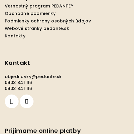
t
Vernostný program PEDANTE®
i
Obchodné podmienky
e
Podmienky ochrany osobných údajov
Webové stránky pedante.sk
Kontakty
Kontakt
objednavky
@
pedante.sk
0903 841 116
0903 841 116
Prijímame online platby