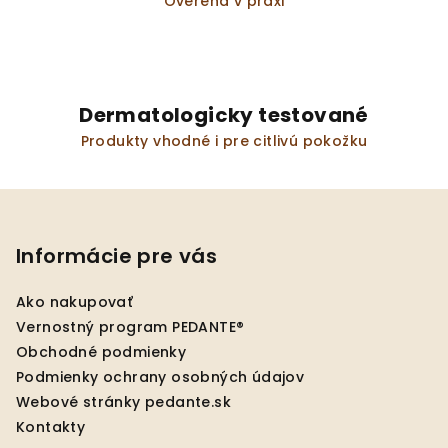
Overená v praxi
Dermatologicky testované
Produkty vhodné i pre citlivú pokožku
Z
á
p
Informácie pre vás
ä
Ako nakupovať
t
Vernostný program PEDANTE®
i
Obchodné podmienky
e
Podmienky ochrany osobných údajov
Webové stránky pedante.sk
Kontakty