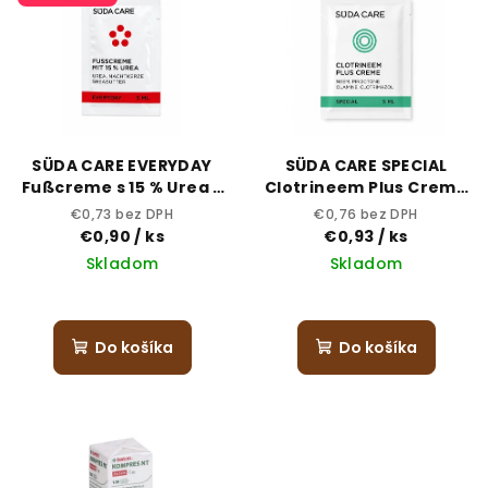
ý
o
p
d
i
u
s
k
p
t
r
o
SÜDA CARE EVERYDAY
SÜDA CARE SPECIAL
o
v
Fußcreme s 15 % Urea -
Clotrineem Plus Creme
5 ml vzorka
5 ml - vzorka
d
€0,73 bez DPH
€0,76 bez DPH
€0,90
/ ks
€0,93
/ ks
u
Skladom
Skladom
k
t
o
Do košíka
Do košíka
v