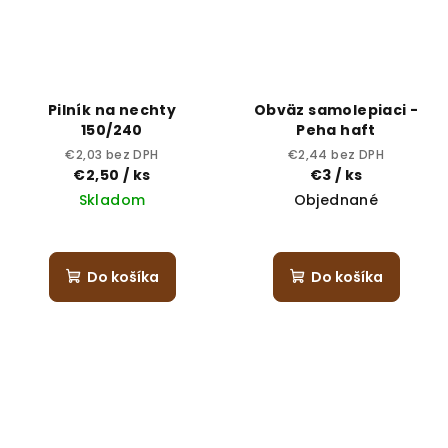
Pilník na nechty
Obväz samolepiaci -
150/240
Peha haft
€2,03 bez DPH
€2,44 bez DPH
€2,50
/ ks
€3
/ ks
Skladom
Objednané
Do košíka
Do košíka