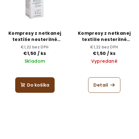
Kompresy z netkanej
Kompresy z netkanej
textílie nesterilné
textílie nesterilné
Batist - 5x5
Nonvi lux - 5x5
€1,22 bez DPH
€1,22 bez DPH
€1,50
/ ks
€1,50
/ ks
Skladom
Vypredané
Do košíka
Detail