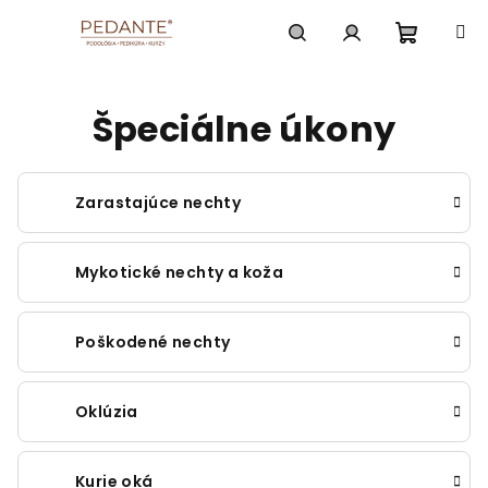
Prejsť
na
obsah
Nákup
Hľadať
Prihlásenie
Špeciálne úkony
košík
Zarastajúce nechty
Mykotické nechty a koža
Poškodené nechty
Oklúzia
Kurie oká