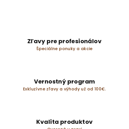
a
a
n
c
i
i
e
e
p
r
Zľavy pre profesionálov
v
Špeciálne ponuky a akcie
k
y
v
ý
p
Vernostný program
i
s
Exkluzívne zľavy a výhody už od 100€.
u
Kvalita produktov