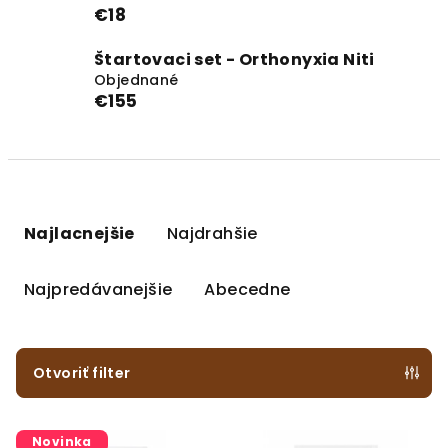
€18
Štartovaci set - Orthonyxia Niti
Objednané
€155
R
a
Najlacnejšie
Najdrahšie
d
e
Najpredávanejšie
Abecedne
n
i
e
Otvoriť filter
p
V
r
Novinka