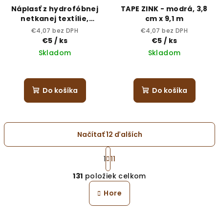
Náplasť z hydrofóbnej
TAPE ZINK - modrá, 3,8
netkanej textílie,
cm x 9,1 m
samolepiaca,
€4,07 bez DPH
€4,07 bez DPH
nesterilná 5 cm x 10 m
€5
/ ks
€5
/ ks
Skladom
Skladom
Do košíka
Do košíka
Načítať 12 ďalších
S
t
1
11
O
r
131
položiek celkom
á
v
n
l
Hore
k
á
o
d
v