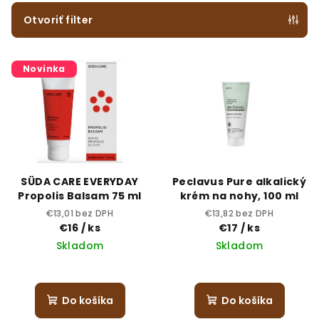
e
Otvoriť filter
p
V
r
Novinka
ý
o
p
d
i
u
s
k
p
t
r
o
SÜDA CARE EVERYDAY
Peclavus Pure alkalický
o
v
Propolis Balsam 75 ml
krém na nohy, 100 ml
d
€13,01 bez DPH
€13,82 bez DPH
€16
/ ks
€17
/ ks
u
Skladom
Skladom
k
t
o
Do košíka
Do košíka
v