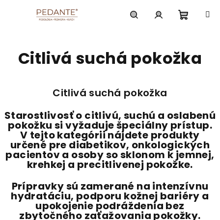
Prejsť
na
obsah
Nákup
Hľadať
Prihlásenie
Citlivá suchá pokožka
košík
Citlivá suchá pokožka
Starostlivosť o citlivú, suchú a oslabenú
pokožku si vyžaduje špeciálny prístup.
V tejto kategórii nájdete produkty
určené pre diabetikov, onkologických
pacientov a osoby so sklonom k jemnej,
krehkej a precitlivenej pokožke.
Prípravky sú zamerané na intenzívnu
hydratáciu, podporu kožnej bariéry a
upokojenie podráždenia bez
zbytočného zaťažovania pokožky.