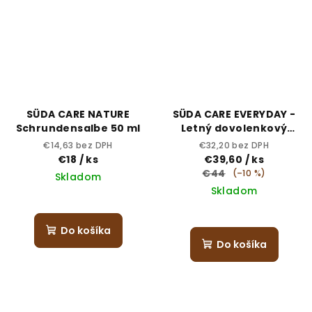
SÜDA CARE NATURE
SÜDA CARE EVERYDAY -
Schrundensalbe 50 ml
Letný dovolenkový
balíček INTENSIV
€14,63 bez DPH
€32,20 bez DPH
€18
/ ks
€39,60
/ ks
€44
(–10 %)
Skladom
Skladom
Do košíka
Do košíka