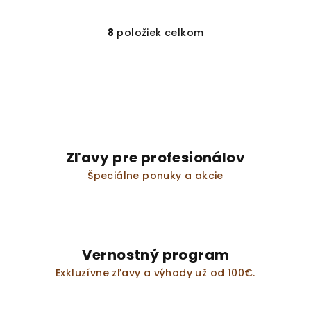
8
položiek celkom
O
v
l
á
d
a
c
i
Zľavy pre profesionálov
e
Špeciálne ponuky a akcie
p
r
v
k
y
Vernostný program
v
Exkluzívne zľavy a výhody už od 100€.
ý
p
i