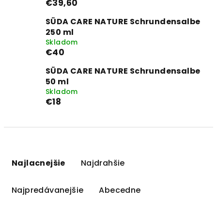
€39,60
SÜDA CARE NATURE Schrundensalbe
250 ml
Skladom
€40
SÜDA CARE NATURE Schrundensalbe
50 ml
Skladom
€18
R
a
Najlacnejšie
Najdrahšie
d
e
Najpredávanejšie
Abecedne
n
i