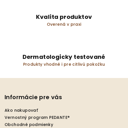
s
u
Kvalita produktov
Overená v praxi
Dermatologicky testované
Produkty vhodné i pre citlivú pokožku
Z
á
p
Informácie pre vás
ä
Ako nakupovať
t
Vernostný program PEDANTE®
i
Obchodné podmienky